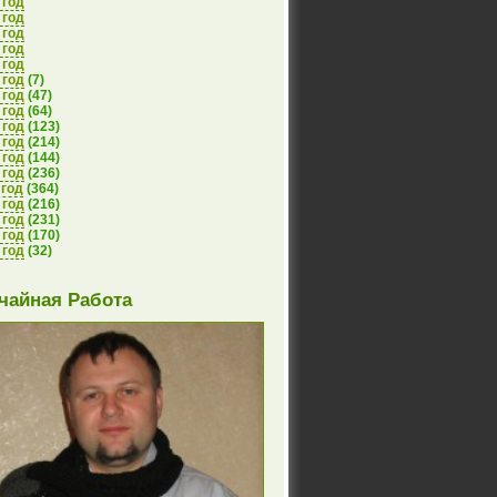
 год
 год
 год
 год
 год
 год
(7)
 год
(47)
 год
(64)
 год
(123)
 год
(214)
 год
(144)
 год
(236)
 год
(364)
 год
(216)
 год
(231)
 год
(170)
 год
(32)
чайная Работа