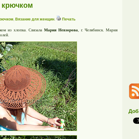
 крючком
крючком
,
Вязание для женщин
.
Печать
ком из хлопка. Связала
Мария Невзорова
, г. Челябинск. Мария
олей.
Доб