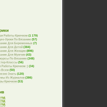
рики
ши Работы Крючком
(1 179)
ео-Уроки По Вязанию
(57)
зание Для Беременных
(7)
ание Для Детей
(384)
зание Для Женщин
(896)
зание Для Мужчин
(43)
курсы По Вязанию
(348)
стер-Классы
(56)
 Работы Крючком :)
(34)
о Всем
(50)
езно Знать
(120)
емы Из Журналов
(386)
оры Крючком
(53)
ив
 год
 год
 год