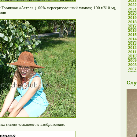
2023
2022
и Троицкая «Астра» (100% мерсеризованный хлопок; 100 г/610 м),
2021
лин.
2020
2019
2018
2017
2016
2015
2014
2013
2012
2011
2010
2009
2008
2007
Слу
ения схемы нажмите на изображение.