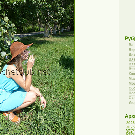
Руб
Ва
Вид
Вя
Вяз
Вя
Вя
Кон
Ма
Мои
Об
Пол
Сх
Уз
Арх
2026
2025
2024