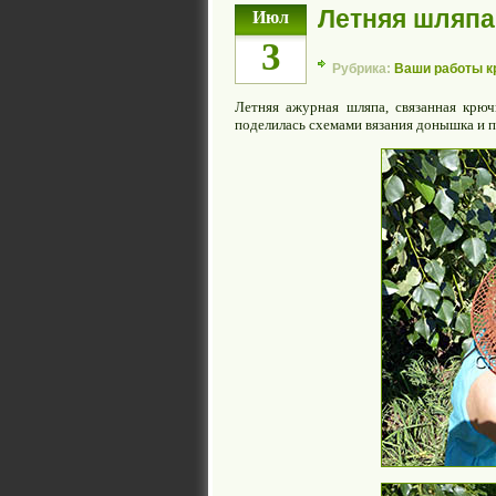
Летняя шляпа
Июл
3
Рубрика:
Ваши работы 
Летняя ажурная шляпа, связанная крюч
поделилась схемами вязания донышка и п