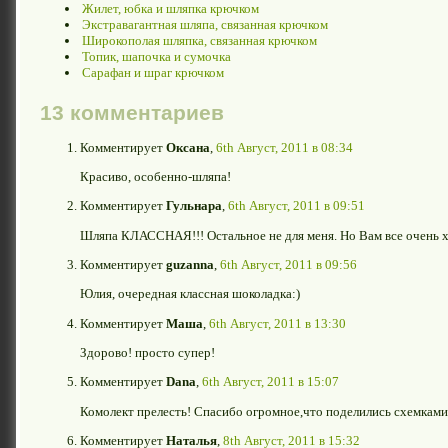
Жилет, юбка и шляпка крючком
Экстравагантная шляпа, связанная крючком
Широкополая шляпка, связанная крючком
Топик, шапочка и сумочка
Сарафан и шраг крючком
13 комментариев
Комментирует
Оксана
,
6th Август, 2011 в 08:34
Красиво, особенно-шляпа!
Комментирует
Гульнара
,
6th Август, 2011 в 09:51
Шляпа КЛАССНАЯ!!! Остальное не для меня. Но Вам все очень 
Комментирует
guzanna
,
6th Август, 2011 в 09:56
Юлия, очередная классная шоколадка:)
Комментирует
Маша
,
6th Август, 2011 в 13:30
Здорово! просто супер!
Комментирует
Dana
,
6th Август, 2011 в 15:07
Комолект прелесть! Спасибо огромное,что поделились схемками
Комментирует
Наталья
,
8th Август, 2011 в 15:32