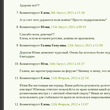
Здорово всё!!!
Комментирует
Елена
,
9th Август, 2011 в 15:36
А са счет чего держатся поля шляпы? Просто подкрахмалены?
Комментирует
Юлия
,
11th Август, 2011 в 09:01
Спасибо всем, девочки!!!
Елена, в поля вставлен регелин, шляпка не крахмалена.
Комментирует
Галина Гамулина
,
12th Август, 2011 в 12:09
Дорогая Юлия, комплект чудесный. Очень бы хотелось более под
благодарю.
Комментирует
Юля
,
14th Август, 2011 в 10:37
Галина, вы зарегистрированы на форуме? Напишу в личку, что и
Комментирует
Елена
,
11th Февраль, 2012 в 22:54
Юлия Вы настоящая мастерица, Ваши работы результаты долгого 
ювелира! Юленька ответьте пожалуйста по краю шляпки какой ш
резиночками внутри с с нитевой обмоткой сверху? Никак не мог
использовать для стабильности краев не используя накрахмалив
Комментирует
Елена
,
12th Февраль, 2012 в 13:07