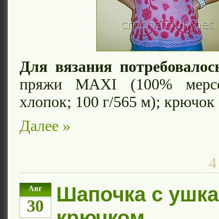
Для вязания потребовалос
пряжи MAXI (100% мерсе
хлопок; 100 г/565 м); крючок
Далее »
4
Шапочка с ушк
Авг
30
крючком