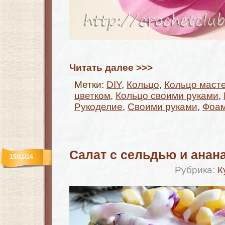
Читать далее >>>
Метки:
DIY
,
Кольцо
,
Кольцо масте
цветком
,
Кольцо своими руками
,
Рукоделие
,
Своими руками
,
Фоа
Салат с сельдью и анан
15/11/14
Рубрика:
К