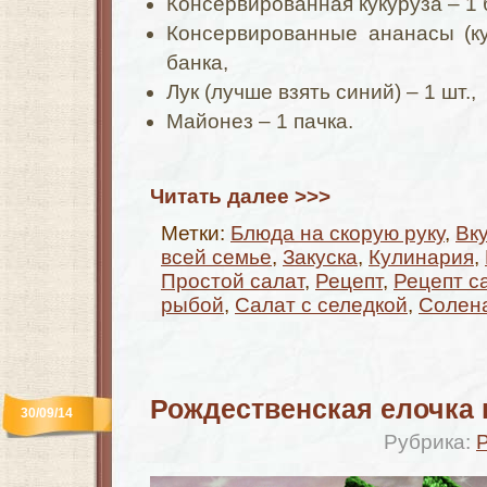
Консервированная кукуруза – 1 
Консервированные ананасы (ку
банка,
Лук (лучше взять синий) – 1 шт.,
Майонез – 1 пачка.
Читать далее >>>
Метки:
Блюда на скорую руку
,
Вк
всей семье
,
Закуска
,
Кулинария
,
Простой салат
,
Рецепт
,
Рецепт с
рыбой
,
Салат с селедкой
,
Солена
Рождественская елочка
30/09/14
Рубрика: