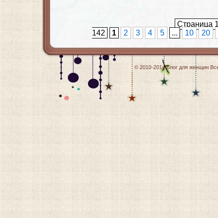
Страница 1
142
1
2
3
4
5
...
10
20
© 2010-2014
Блог для женщин
Все