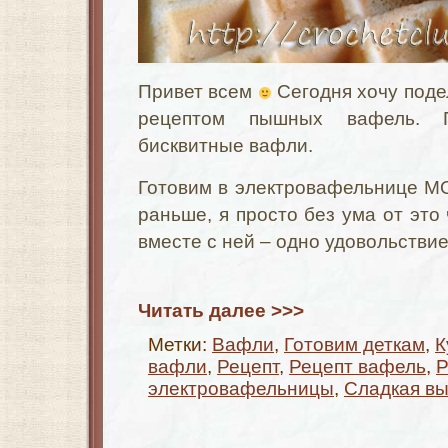
Привет всем
Сегодня хочу поде
рецептом пышных вафель. П
бисквитные вафли.
Готовим в электровафельнице 
раньше, я просто без ума от это
вместе с ней – одно удовольствие
Читать далее >>>
Метки:
Вафли
,
Готовим деткам
,
К
вафли
,
Рецепт
,
Рецепт вафель
,
Р
электровафельницы
,
Сладкая вы