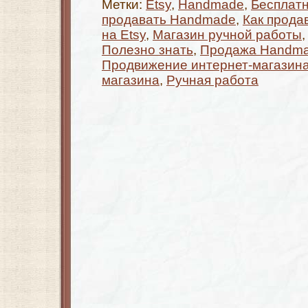
Метки:
Etsy
,
Handmade
,
Бесплат
продавать Handmade
,
Как прода
на Etsy
,
Магазин ручной работы
Полезно знать
,
Продажа Handm
Продвижение интернет-магазин
магазина
,
Ручная работа