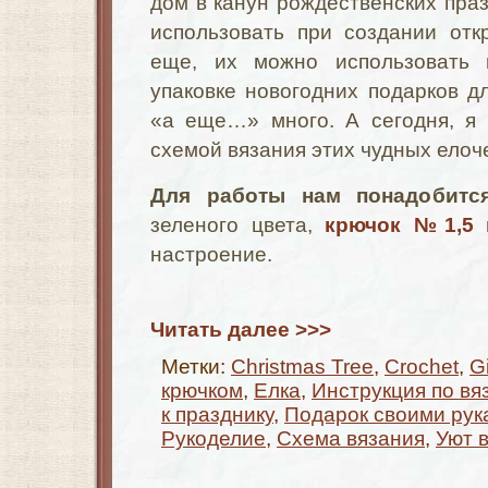
дом в канун рождественских праз
использовать при создании отк
еще, их можно использовать 
упаковке новогодних подарков 
«а еще…» много. А сегодня, я 
схемой вязания этих чудных елоч
Для работы нам понадобится
зеленого цвета,
крючок №1,5
и
настроение.
Читать далее >>>
Метки:
Christmas Tree
,
Crochet
,
Gi
крючком
,
Елка
,
Инструкция по вя
к празднику
,
Подарок своими рук
Рукоделие
,
Схема вязания
,
Уют 