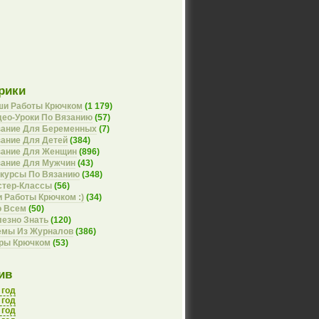
рики
ши Работы Крючком
(1 179)
ео-Уроки По Вязанию
(57)
зание Для Беременных
(7)
ание Для Детей
(384)
зание Для Женщин
(896)
зание Для Мужчин
(43)
курсы По Вязанию
(348)
стер-Классы
(56)
 Работы Крючком :)
(34)
о Всем
(50)
езно Знать
(120)
емы Из Журналов
(386)
оры Крючком
(53)
ив
 год
 год
 год