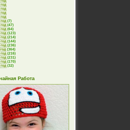
 год
 год
 год
 год
 год
 год
(7)
 год
(47)
 год
(64)
 год
(123)
 год
(214)
 год
(144)
 год
(236)
 год
(364)
 год
(216)
 год
(231)
 год
(170)
 год
(32)
чайная Работа