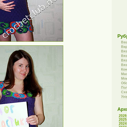
Руб
Ва
Вид
Вя
Вяз
Вя
Вя
Кон
Ма
Мои
Об
Пол
Сх
Уз
Арх
2026
2025
2024