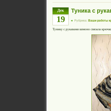
Туника с рук
Дек
19
Рубрика:
Ваши работы 
Тунику с рукавами кимоно связала крюч