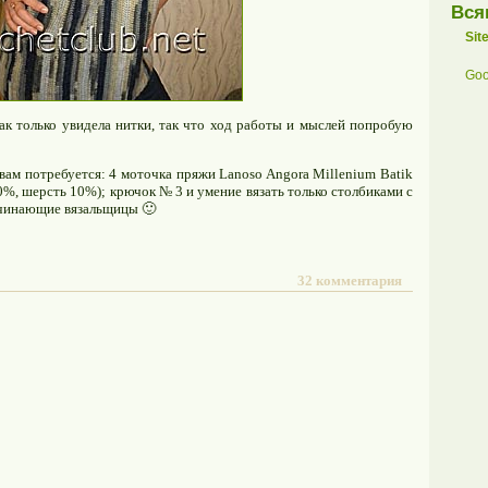
Вся
Sit
Goo
как только увидела нитки, так что ход работы и мыслей попробую
вам потребуется: 4 моточка пряжи Lanoso Angora Millenium Batik
10%, шерсть 10%); крючок № 3 и умение вязать только столбиками с
начинающие вязальщицы 🙂
32 комментария