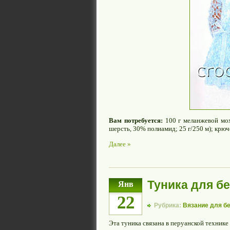
Вам потребуется:
100 г меланжевой мо
шерсть, 30% полиамид; 25 г/250 м); крюч
Далее »
Туника для б
Янв
22
Рубрика:
Вязание для б
Эта туника связана в перуанской технике