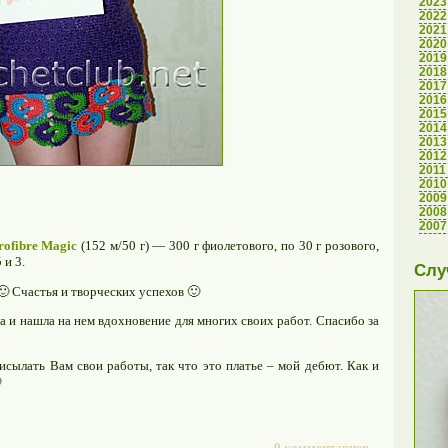
2023
2022
2021
2020
2019
2018
2017
2016
2015
2014
2013
2012
2011
2010
2009
2008
2007
rofibre Magic
(152 м/50 г) — 300 г фиолетового, по 30 г розового,
 и 3.
Слу
🙂 Счастья и творческих успехов 🙂
 и нашла на нем вдохновение для многих своих работ. Спасибо за
исылать Вам свои работы, так что это платье – мой дебют. Как и

9 комментариев