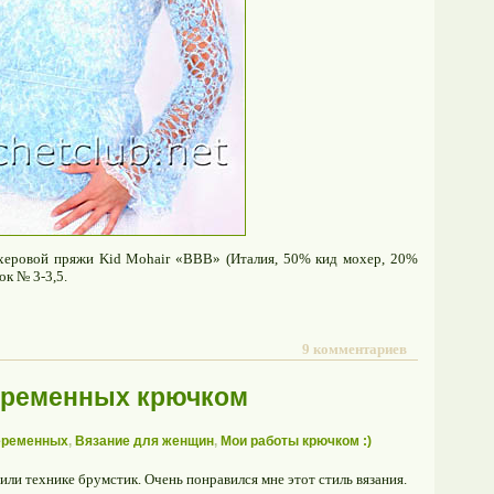
херовой пряжи Kid Mohair «BBB» (Италия, 50% кид мохер, 20%
ок № 3-3,5.
9 комментариев
еременных крючком
еременных
,
Вязание для женщин
,
Мои работы крючком :)
 или технике брумстик. Очень понравился мне этот стиль вязания.