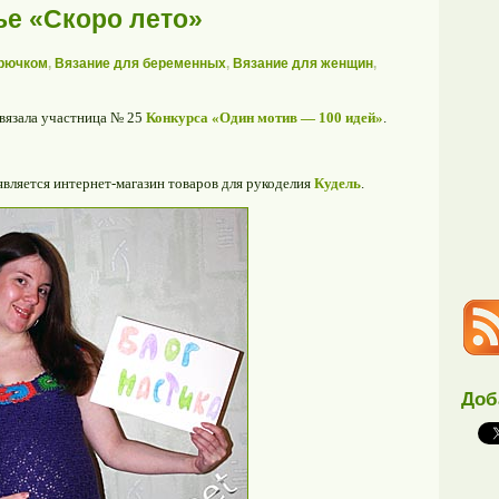
ье «Скоро лето»
крючком
,
Вязание для беременных
,
Вязание для женщин
,
связала участница № 25
Конкурса «Один мотив — 100 идей»
.
является интернет-магазин товаров для рукоделия
Кудель
.
Доб