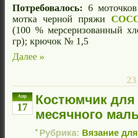
Потребовалось:
6 моточков
мотка черной пряжи
COCO,
(100 % мерсеризованный хл
гр); крючок № 1,5
Далее »
23
Костюмчик для 
Апр
17
месячного мал
Рубрика:
Вязание для