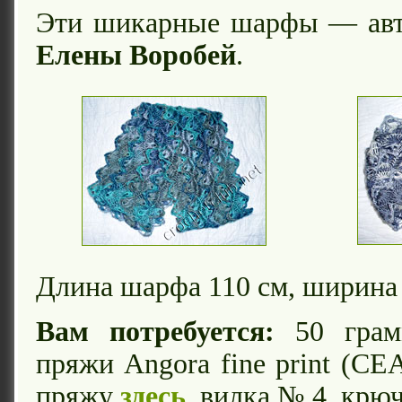
Эти шикарные шарфы — авт
Елены Воробей
.
Длина шарфа 110 см, ширина
Вам потребуется:
50 грам
пряжи Angora fine print (CE
пряжу
здесь
, вилка № 4, крю