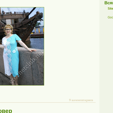
Вся
Sit
Goo
9 комментариев
овер