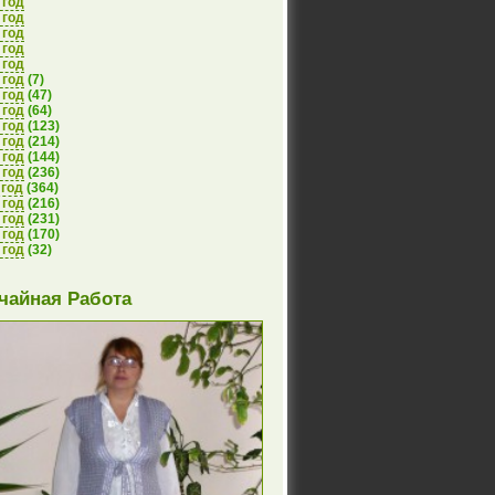
 год
 год
 год
 год
 год
 год
(7)
 год
(47)
 год
(64)
 год
(123)
 год
(214)
 год
(144)
 год
(236)
 год
(364)
 год
(216)
 год
(231)
 год
(170)
 год
(32)
чайная Работа