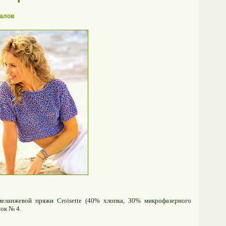
алов
меланжевой пряжи Croisette (40% хлопка, 30% микрофазерного
чок № 4.