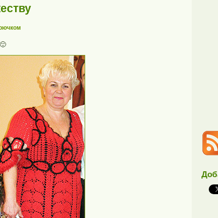
жеству
крючком
 🙂
Доб