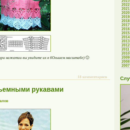
2023
2022
2021
2020
2019
2018
2017
2016
2015
2014
2013
2012
2011
2010
2009
(при нажатии вы увидите их в бОльшем масштабе)
🙂
2008
2007
18 комментариев
Слу
съемными рукавами
алов