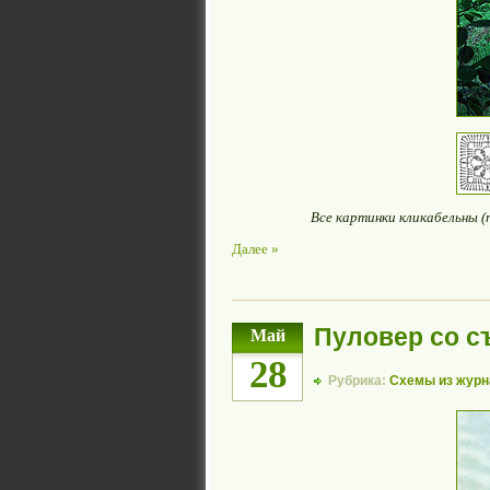
Все картинки кликабельны 
Далее »
Пуловер со 
Май
28
Рубрика:
Схемы из журн