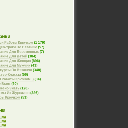
рики
ши Работы Крючком
(1 179)
ео-Уроки По Вязанию
(57)
зание Для Беременных
(7)
ание Для Детей
(384)
зание Для Женщин
(896)
зание Для Мужчин
(43)
курсы По Вязанию
(348)
стер-Классы
(56)
 Работы Крючком :)
(34)
о Всем
(50)
езно Знать
(120)
емы Из Журналов
(386)
оры Крючком
(53)
ив
 год
 год
 год