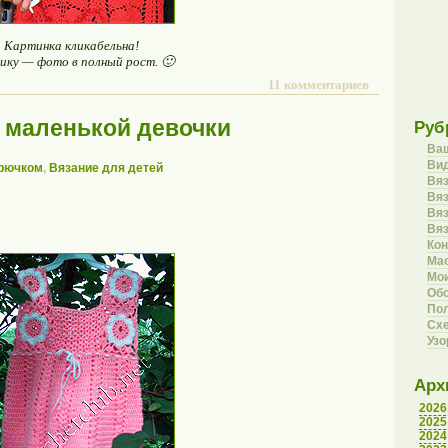
Картинка кликабельна!
лику — фото в полный рост. 🙂
11 комментариев
 маленькой девочки
Руб
Ва
Вид
крючком
,
Вязание для детей
Вя
Вяз
Вя
Вя
Кон
Ма
Мои
Об
Пол
Сх
Уз
Арх
2026
2025
2024