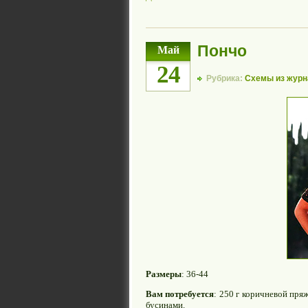
Пончо
Май
24
Рубрика:
Схемы из журн
Размеры
: 36-44
Вам потребуется
: 250 г коричневой пря
бусинами.