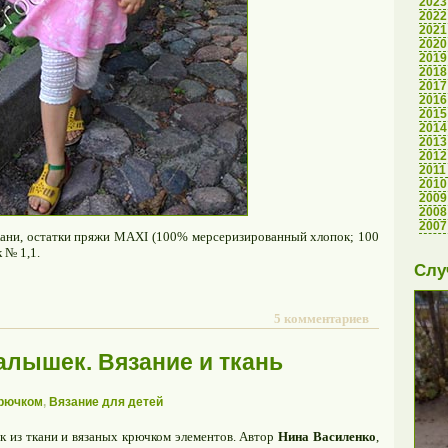
2023
2022
2021
2020
2019
2018
2017
2016
2015
2014
2013
2012
2011
2010
2009
2008
2007
ани, остатки пряжи MAXI (100% мерсеризированный хлопок; 100
 № 1,1.
Слу
5 комментариев
алышек. Вязание и ткань
крючком
,
Вязание для детей
к из ткани и вязаных крючком элементов. Автор
Нина Василенко
,