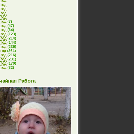
 год
 год
 год
 год
 год
 год
(7)
 год
(47)
 год
(64)
 год
(123)
 год
(214)
 год
(144)
 год
(236)
 год
(364)
 год
(216)
 год
(231)
 год
(170)
 год
(32)
чайная Работа