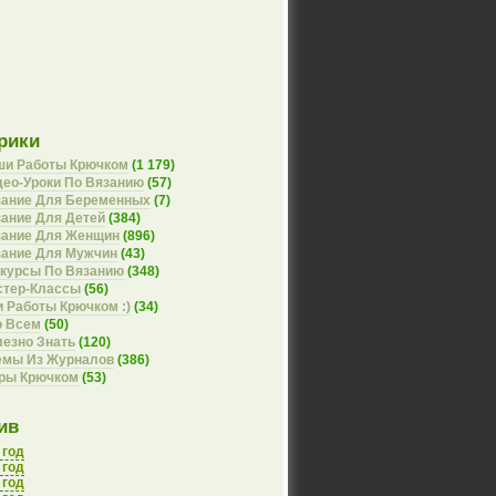
рики
ши Работы Крючком
(1 179)
ео-Уроки По Вязанию
(57)
зание Для Беременных
(7)
ание Для Детей
(384)
зание Для Женщин
(896)
зание Для Мужчин
(43)
курсы По Вязанию
(348)
стер-Классы
(56)
 Работы Крючком :)
(34)
о Всем
(50)
езно Знать
(120)
емы Из Журналов
(386)
оры Крючком
(53)
ив
 год
 год
 год