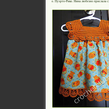
о. Пуэрто-Рико. Нина любезно прислала с