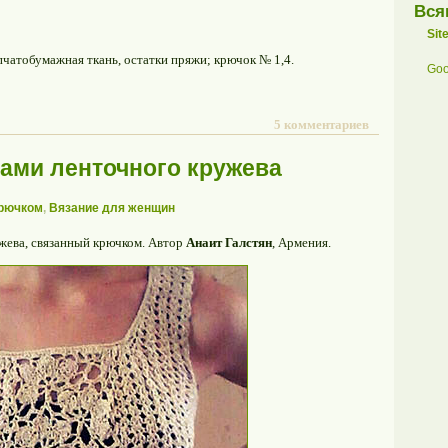
Вся
Sit
чатобумажная ткань, остатки пряжи; крючок № 1,4.
Goo
5 комментариев
тами ленточного кружева
крючком
,
Вязание для женщин
жева, связанный крючком. Автор
Анаит Галстян
, Армения.