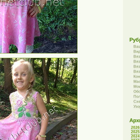
Руб
Ва
Вид
Вя
Вяз
Вя
Вя
Кон
Ма
Мои
Об
Пол
Сх
Уз
Арх
2026
2025
2024