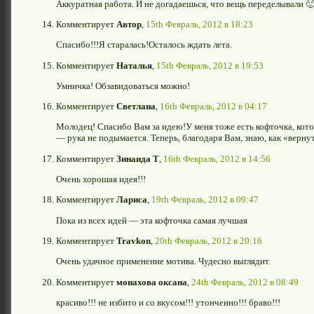
Аккуратная работа. И не догадаешься, что вещь переделывали 
Комментирует
Автор
,
15th Февраль, 2012 в 18:23
Спасибо!!!Я старалась!Осталось ждать лета.
Комментирует
Наталья
,
15th Февраль, 2012 в 19:53
Умничка! Обзавидоваться можно!
Комментирует
Светлана
,
16th Февраль, 2012 в 04:17
Молодец! Спасибо Вам за идею!У меня тоже есть кофточка, кот
— рука не подымается. Теперь, благодаря Вам, знаю, как «вернут
Комментирует
Зинаида Т
,
16th Февраль, 2012 в 14:56
Очень хорошая идея!!!
Комментирует
Лариса
,
19th Февраль, 2012 в 09:47
Пока из всех идей — эта кофточка самая лучшая
Комментирует
Travkon
,
20th Февраль, 2012 в 20:16
Очень удачное применение мотива. Чудесно выглядит.
Комментирует
монахова оксана
,
24th Февраль, 2012 в 08:49
красиво!!! не избито и со вкусом!!! утонченно!!! браво!!!