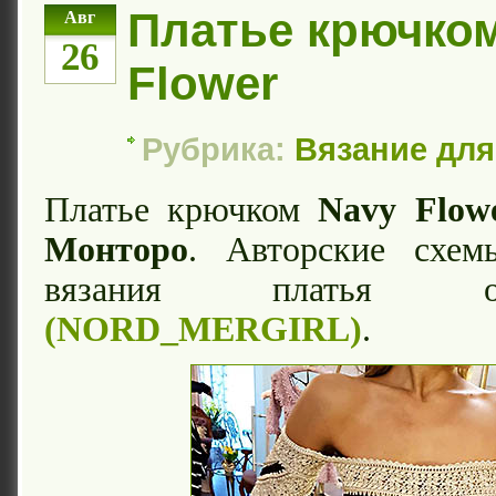
Платье крючко
Авг
26
Flower
Рубрика:
Вязание дл
Платье крючком
Navy Flow
Монторо
. Авторские схем
вязания плать
(NORD_MERGIRL)
.