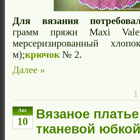
Для вязания потребовал
грамм пряжи Maxi Vale
мерсеризированный хлопо
м);
крючок
№ 2.
Далее »
1
Вязаное платье
Авг
10
тканевой юбко