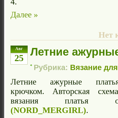
4.
Далее »
Нет 
Летние ажурны
Авг
25
Рубрика:
Вязание дл
Летние ажурные платья
крючком. Авторская схем
вязания плать
(NORD_MERGIRL)
.