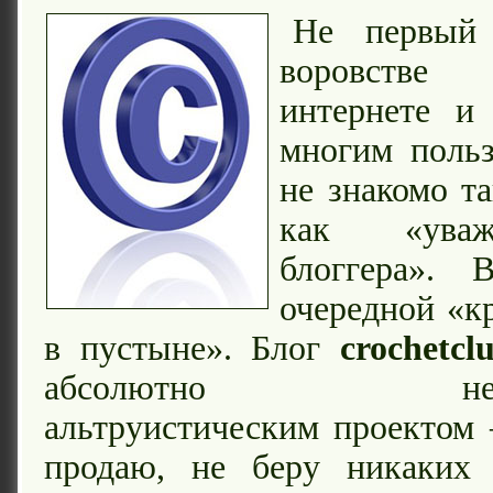
Не первый
воровстве
интернете и
многим польз
не знакомо т
как «уваж
блоггера». 
очередной «к
в пустыне». Блог
crochetcl
абсолютно некомм
альтруистическим проектом
продаю, не беру никаких