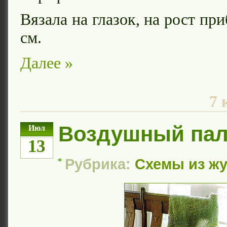
Вязала на глазок, на рост пр
см.
Далее »
7 
Воздушный пал
Июл
13
Рубрика:
Схемы из ж