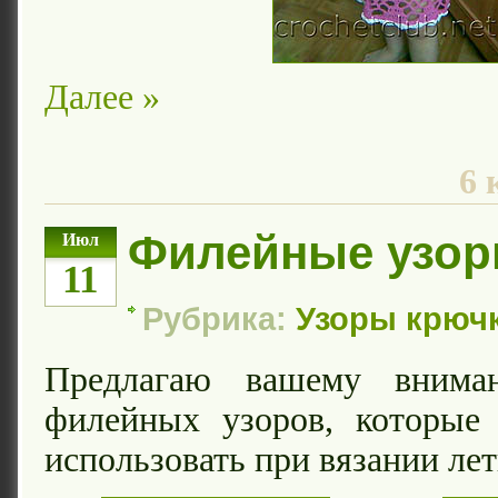
Далее »
6 
Филейные узо
Июл
11
Рубрика:
Узоры крюч
Предлагаю вашему внима
филейных узоров, которые
использовать при вязании ле