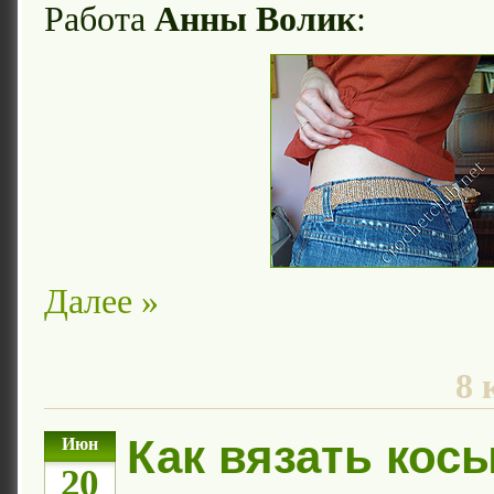
Работа
Анны Волик
:
Далее »
8 
Как вязать кос
Июн
20