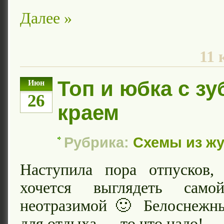
Далее »
11
Топ и юбка с з
Июн
26
краем
Рубрика:
Схемы из ж
Наступила пора отпусков,
хочется выглядеть сам
неотразимой 🙂 Белоснежн
для отдыха — то что надо!