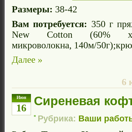
Размеры:
38-42
Вам потребуется:
350 г пря
New Cotton (60% х
микроволокна, 140м/50г);кр
Далее »
6 
Сиреневая коф
Июн
16
Рубрика:
Ваши работ