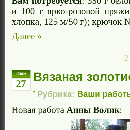
Вам потребуется
: 350 г бело
и 100 г ярко-розовой пряжи
хлопка, 125 м/50 г); крючок 
Далее »
2
Вязаная золоти
Июн
27
Рубрика:
Ваши работ
Новая работа
Анны Волик
: