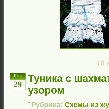
18 
Туника с шахм
Июн
29
узором
Рубрика:
Схемы из ж