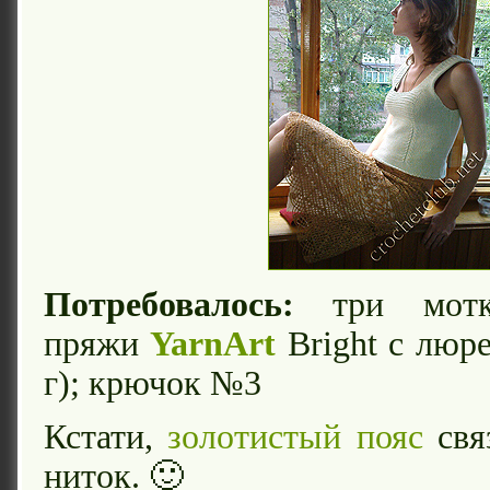
Потребовалось:
три мотка
пряжи
YarnArt
Bright с люре
г); крючок №3
Кстати,
золотистый пояс
свя
ниток. 🙂