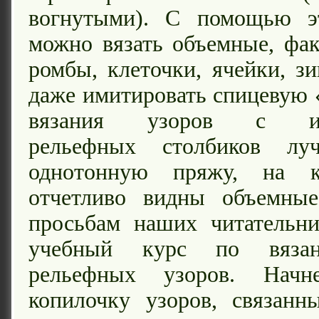
вогнутыми). С помощью э
можно вязать объемные, фа
ромбы, клеточки, ячейки, зи
даже имитировать спицевую 
вязания узоров с исп
рельефных столбиков лу
однотонную пряжу, на к
отчетливо видны объемны
просьбам наших читательни
учебный курс по вяза
рельефных узоров. Начн
копилочку узоров, связанн