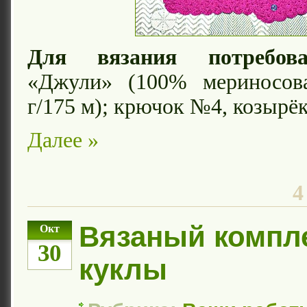
Для вязания потребова
«Джули» (100% мериносов
г/175 м); крючок №4, козырёк
Далее »
4
Вязаный компл
Окт
30
куклы