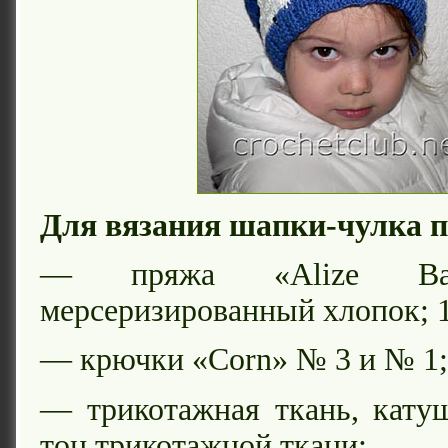
Для вязания шапки-чулка п
— пряжа «Alize Ba
мерсеризированный хлопок; 1
— крючки «Corn» № 3 и № 1;
— трикотажная ткань, кату
тон трикотажной ткани;