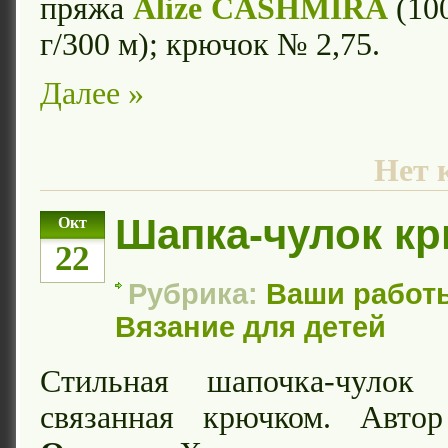
пряжа
Alize CASHMIRA
(10
г/300 м); крючок № 2,75.
Далее »
Нет 
Шапка-чулок к
Окт
22
Рубрика:
Ваши работ
Вязание для детей
Стильная шапочка-чулок 
связанная крючком. Ав