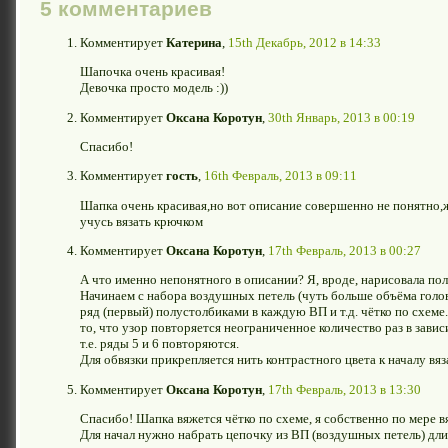
5 комментариев
Комментирует
Катерина
,
15th Декабрь, 2012 в 14:33
Шапочка очень красивая!
Девочка просто модель :))
Комментирует
Оксана Коротун
,
30th Январь, 2013 в 00:19
Спасибо!
Комментирует
гость
,
16th Февраль, 2013 в 09:11
Шапка очень красивая,но вот описание совершенно не понятно,жа
учусь вязать крючком
Комментирует
Оксана Коротун
,
17th Февраль, 2013 в 00:27
А что именно непонятного в описании? Я, вроде, нарисовала по
Начинаем с набора воздушных петель (чуть больше объёма голов
ряд (первый) полустолбиками в каждую ВП и т.д. чётко по схеме
то, что узор повторяется неограниченное количество раз в зави
т.е. ряды 5 и 6 повторяются.
Для обвязки прикрепляется нить контрастного цвета к началу вяз
Комментирует
Оксана Коротун
,
17th Февраль, 2013 в 13:30
Спасибо! Шапка вяжется чётко по схеме, я собственно по мере вя
Для начал нужно набрать цепочку из ВП (воздушных петель) дли