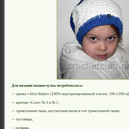
Для вязания шапки-чулка потребовалось:
— пряжа «Alize Bahar» (100% мерсеризированный хлопок; 100 г/260 м)
— крючки «Corn» № 3 и № 1;
— трикотажная ткань, катушечная нитка в тон трикотажной ткани;
— пуговицы;
— резинка.