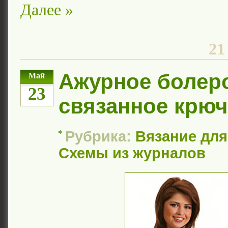
Далее »
21
Ажурное болер
Май
23
связанное крю
Рубрика:
Вязание дл
Схемы из журналов