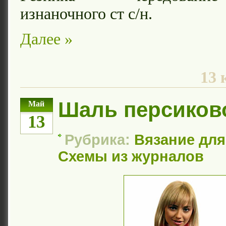
изнаночного ст с/н.
Далее »
13 
Шаль персиково
Май
13
Рубрика:
Вязание дл
Схемы из журналов