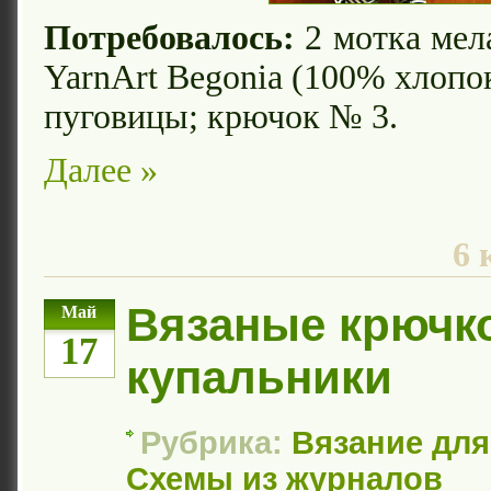
Потребовалось:
2 мотка мел
YarnArt Begonia (100% хлопок,
пуговицы; крючок № 3.
Далее »
6 
Вязаные крючк
Май
17
купальники
Рубрика:
Вязание дл
Схемы из журналов