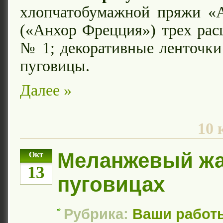
хлопчатобумажной пряжи «A
(«Анхор Фрецция») трех рас
№ 1; декоративные ленточки 
пуговицы.
Далее »
10 
Меланжевый жа
Окт
13
пуговицах
Рубрика:
Ваши работ