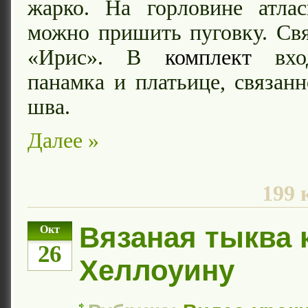
жарко. На горловине атлас
можно пришить пуговку. Св
«Ирис». В
комплект
вход
панамка и платьице, связанн
шва.
Далее »
199 
Вязаная тыква 
Окт
26
Хеллоуину