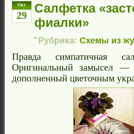
Салфетка «зас
Окт
29
фиалки»
Рубрика:
Схемы из ж
Правда симпатичная са
Оригинальный замысел — 
дополненный цветочным укр