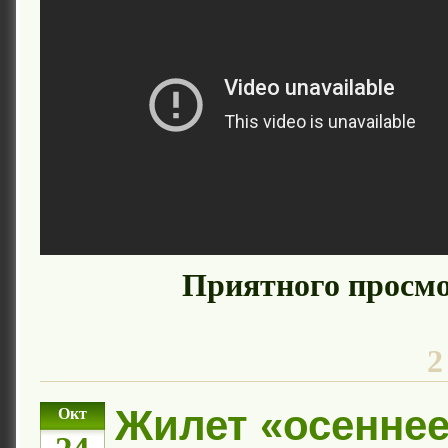
Приятного просмо
2
Жилет «осенне
Окт