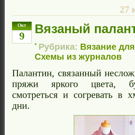
27 
Вязаный палан
Окт
9
Рубрика:
Вязание дл
Схемы из журналов
Палантин, связанный несло
пряжи яркого цвета, б
смотреться и согревать в 
дни.