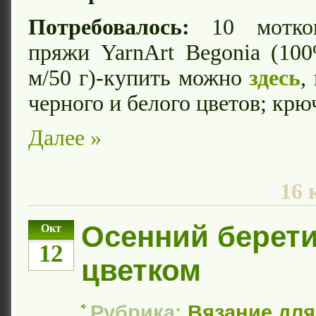
Потребовалось:
10 мотков
пряжи YarnArt Begonia (10
м/50 г)-купить можно
здесь
,
черного и белого цветов; кр
Далее »
16 
Осенний берети
Окт
12
цветком
Рубрика:
Вязание дл