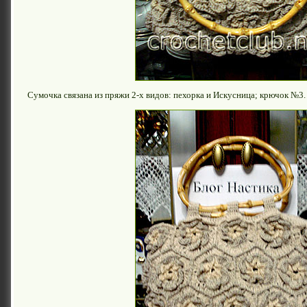
Cумочка связана из пряжи 2-х видов: пехорка и Искусница; крючок №3.