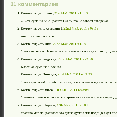
11 комментариев
Комментирует
Елена
,
21st Май, 2011 в 15:13
О! Эта сумочка мне нравится,жаль,что не совсем авторская!
Комментирует
Екатерина I
,
22nd Май, 2011 в 09:19
мне тоже понравилась.
Комментирует
Лиля
,
22nd Май, 2011 в 12:07
Сумка отличная.Не перестаю удивляться какие девочки рукодел
Комментирует
надежда
,
22nd Май, 2011 в 22:59
Классная сумочка.Спасибо.
Комментирует
Зинаида
,
23rd Май, 2011 в 09:33
Очень красивая! С пребольшим удовольствием модничала бы с та
Комментирует
Ольга
,
24th Май, 2011 в 08:04
Сумочка очень понравилась. Скромная и стильная, все в меру. 
Комментирует
Лариса
,
27th Май, 2011 в 10:18
спасибо,мне понравилась эта сумка думаю мне подойдёт для поез