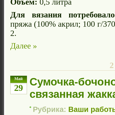
Объем:
0,5 литра
Для вязания потребовало
пряжа (100% акрил; 100 г/370
2.
Далее »
2
Сумочка-бочоно
Май
29
связанная жак
Рубрика:
Ваши работ