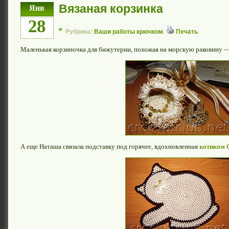
Вязаная корзинка
Янв
28
Рубрика:
Ваши работы крючком
.
Печать
Маленькая корзиночка для бижутерии, похожая на морскую раковину 
А еще Наташа связала подставку под горячее, вдохновленная
котиком 