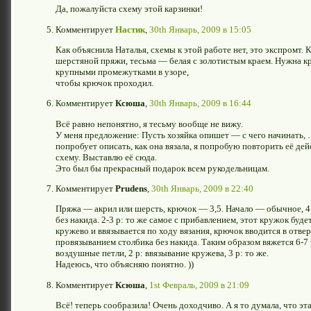
Да, пожалуйста схему этой карзинки!
Комментирует
Настик
,
30th Январь, 2009 в 15:05
Как объяснила Наталья, схемы к этой работе нет, это экспромт. 
шерстяной пряжи, тесьма — белая с золотистым краем. Нужна к
крупными промежутками в узоре,
чтобы крючок проходил.
Комментирует
Ксюша
,
30th Январь, 2009 в 16:44
Всё равно непонятно, я тесьму вообще не вижу.
У меня предложение: Пусть хозяйка опишет — с чего начинать,
попробует описать, как она вязала, я попробую повторить её де
схему. Выставлю её сюда.
Это был бы прекрасный подарок всем рукодельницам.
Комментирует
Prudens
,
30th Январь, 2009 в 22:40
Пряжа — акрил или шерсть, крючок — 3,5. Начало — обычное, 4 п
без накида. 2-3 р: то же самое с прибавлением, этот кружок бу
кружево и ввязывается по ходу вязания, крючок вводится в отве
провязыванием столбика без накида. Таким образом вяжется 6-7 
воздушные петли, 2 р: ввязывание кружева, 3 р: то же.
Надеюсь, что объясняю понятно. ))
Комментирует
Ксюша
,
1st Февраль, 2009 в 21:09
Всё! теперь сообразила! Очень доходчиво. А я то думала, что эта