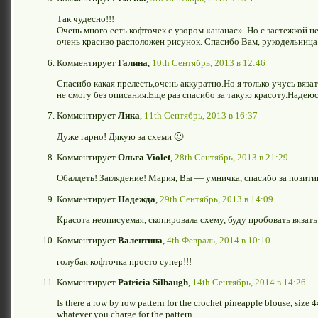
Так чудесно!!!
Очень много есть кофточек с узором «ананас». Но с застежкой не
очень красиво расположен рисунок. Спасибо Вам, рукодельница
Комментирует
Галина
,
10th Сентябрь, 2013 в 12:46
Спасибо какая прелесть,очень аккуратно.Но я только учусь вяза
не смогу без описания.Еще раз спасибо за такую красоту.Надеюс
Комментирует
Лика
,
11th Сентябрь, 2013 в 16:37
Дуже гарно! Дякую за схеми 🙂
Комментирует
Ольгa Violet
,
28th Сентябрь, 2013 в 21:29
Обалдеть! Заглядение! Мария, Вы — умничка, спасибо за позитив
Комментирует
Надежда
,
29th Сентябрь, 2013 в 14:09
Красота неописуемая, скопировала схему, буду пробовать вязать
Комментирует
Валентина
,
4th Февраль, 2014 в 10:10
голубая кофточка просто супер!!!
Комментирует
Patricia Silbaugh
,
14th Сентябрь, 2014 в 14:26
Is there a row by row pattern for the crochet pineapple blouse, size 4
whatever you charge for the pattern.