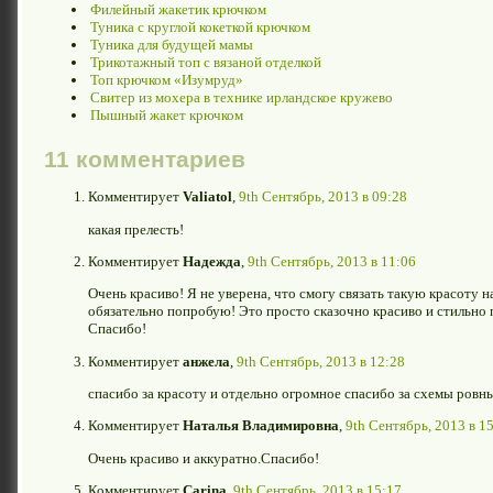
Филейный жакетик крючком
Туника с круглой кокеткой крючком
Туника для будущей мамы
Трикотажный топ с вязаной отделкой
Топ крючком «Изумруд»
Свитер из мохера в технике ирландское кружево
Пышный жакет крючком
11 комментариев
Комментирует
Valiatol
,
9th Сентябрь, 2013 в 09:28
какая прелесть!
Комментирует
Надежда
,
9th Сентябрь, 2013 в 11:06
Очень красиво! Я не уверена, что смогу связать такую красоту 
обязательно попробую! Это просто сказочно красиво и стильн
Спасибо!
Комментирует
анжела
,
9th Сентябрь, 2013 в 12:28
спасибо за красоту и отдельно огромное спасибо за схемы ровн
Комментирует
Наталья Владимировна
,
9th Сентябрь, 2013 в 1
Очень красиво и аккуратно.Спасибо!
Комментирует
Carina
,
9th Сентябрь, 2013 в 15:17