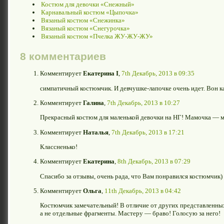
Костюм для девочки «Снежный»
Карнавальный костюм «Цыпочка»
Вязаный костюм «Снежинка»
Вязаный костюм «Снегурочка»
Вязаный костюм «Пчелка ЖУ-ЖУ-ЖУ»
8 комментариев
Комментирует
Екатерина I
,
7th Декабрь, 2013 в 09:35
симпатичный костюмчик. И девчушке-лапочке очень идет. Вон ка
Комментирует
Галина
,
7th Декабрь, 2013 в 10:27
Прекрасный костюм для маленькой девочки на НГ! Мамочка — м
Комментирует
Наталья
,
7th Декабрь, 2013 в 17:21
Классненько!
Комментирует
Екатерина
,
8th Декабрь, 2013 в 07:29
Спасибо за отзывы, очень рада, что Вам понравился костюмчик)
Комментирует
Ольга
,
11th Декабрь, 2013 в 04:42
Костюмчик замечательный! В отличие от других представленны
а не отдельные фрагменты. Мастеру — браво! Голосую за него!