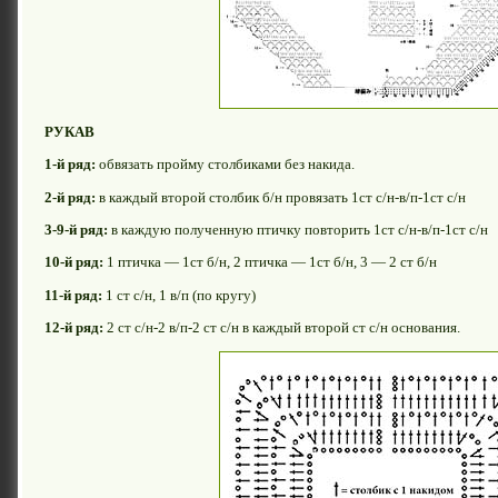
РУКАВ
1-й ряд:
обвязать пройму столбиками без накида.
2-й ряд:
в каждый второй столбик б/н провязать 1ст с/н-в/п-1ст с/н
3-9-й ряд:
в каждую полученную птичку повторить 1ст с/н-в/п-1ст с/н
10-й ряд:
1 птичка — 1ст б/н, 2 птичка — 1ст б/н, 3 — 2 ст б/н
11-й ряд:
1 ст с/н, 1 в/п (по кругу)
12-й ряд:
2 ст с/н-2 в/п-2 ст с/н в каждый второй ст с/н основания.