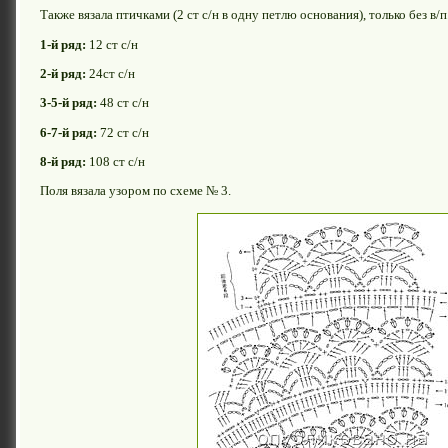
Также вязала птичками (2 ст с/н в одну петлю основания), только без в/п
1-й ряд:
12 ст с/н
2-й ряд:
24ст с/н
3-5-й ряд:
48 ст с/н
6-7-й ряд:
72 ст с/н
8-й ряд:
108 ст с/н
Поля вязала узором по схеме № 3.