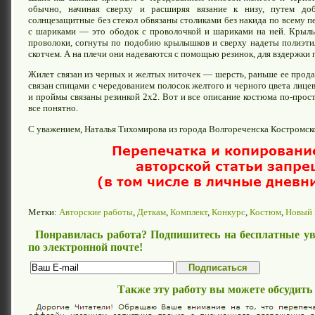
обычно, начиная сверху и расширяя вязание к низу, путем доб
солнцезащитные без стекол обвязаны столиками без накида по всему п
с шариками — это ободок с проволочкой и шариками на ней. Крылья
проволоки, согнуты по подобию крылышков и сверху надеты полиэти
скотчем. А на плечи они надеваются с помощью резинок, для вздержки
Жилет связан из черных и желтых ниточек — шерсть, раньше ее продава
связан спицами с чередованием полосок желтого и черного цвета лицев
и проймы связаны резинкой 2х2. Вот и все описание костюма по-просто
все понятно.
С уважением, Наталья Тихомирова из города Волгореченска Костромск
Метки:
Авторские работы
,
Деткам
,
Комплект
,
Конкурс
,
Костюм
,
Новый 
Понравилась работа? Подпишитесь на бесплатные ув
по электронной почте!
Также эту работу вы можете обсудить