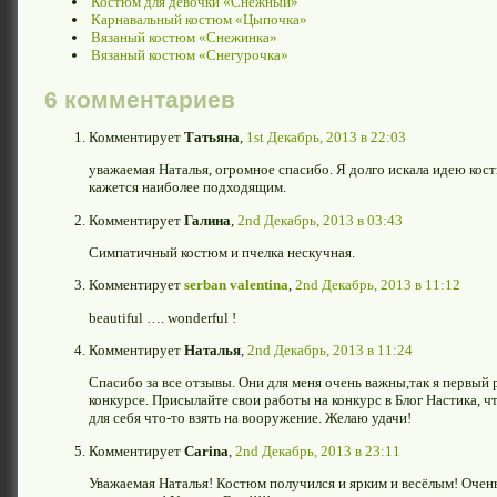
Костюм для девочки «Снежный»
Карнавальный костюм «Цыпочка»
Вязаный костюм «Снежинка»
Вязаный костюм «Снегурочка»
6 комментариев
Комментирует
Татьяна
,
1st Декабрь, 2013 в 22:03
уважаемая Наталья, огромное спасибо. Я долго искала идею кос
кажется наиболее подходящим.
Комментирует
Галина
,
2nd Декабрь, 2013 в 03:43
Симпатичный костюм и пчелка нескучная.
Комментирует
serban valentina
,
2nd Декабрь, 2013 в 11:12
beautiful …. wonderful !
Комментирует
Наталья
,
2nd Декабрь, 2013 в 11:24
Спасибо за все отзывы. Они для меня очень важны,так я первый 
конкурсе. Присылайте свои работы на конкурс в Блог Настика, ч
для себя что-то взять на вооружение. Желаю удачи!
Комментирует
Carina
,
2nd Декабрь, 2013 в 23:11
Уважаемая Наталья! Костюм получился и ярким и весёлым! Очен