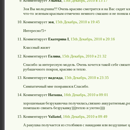
Комментирует
Улыбка
,
15th Декабрь, 2010 в 15:17
Зоя Вы молодчина!!! Очень красиво смотрится и на Вас сидит кл
что-то зеленым красным отмечено немного смазано и не поняла к
Комментирует
зоя
,
15th Декабрь, 2010 в 19:45
Интересно!5+
Комментирует
Екатерина I
,
15th Декабрь, 2010 в 20:16
Классный жилет
Комментирует
Галина
,
15th Декабрь, 2010 в 21:32
Спасибо за интересную модель. Очень хочется такой себе связать
рубашечного покроя, красиво и тепло.
Комментирует
надежда
,
15th Декабрь, 2010 в 23:35
Симпатичный мне понравился.Спасибо.
Комментирует
Наташа
,
16th Декабрь, 2010 в 09:01
хорошенькая безрукавочка получилась,связано аккуратненько,ро
помешало связать безрукавку))))тепло и уютно))))
Комментирует
Valiatol
,
16th Декабрь, 2010 в 09:49
А ракушка получается из столбиков с накидами или воздушные 