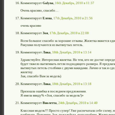
Комментирует
Galyna
,
16th Декабрь, 2010 в 11:37
Очень красиво, спасибо…
Комментирует
Елена
,
17th Декабрь, 2010 в 21:56
очень красиво
Комментирует
Зоя
,
17th Декабрь, 2010 в 22:08
Всем большое спасибо за хорошие отзывы. Жилетка вяжется ед
Ракушки получаются из вытянутых петель.
Комментирует
Лика
,
18th Декабрь, 2010 в 13:14
Здравствуйте. Интересная жилетка. Но тем, кто не достиг опред
будет тяжело вытягивать петли подходящего размера. Я предлаг
вытянутых петель столбики с двумя накидами. Лично я так и сдел
жилетку.
Зая, спасибо Вам за модель)
Комментирует
Лика
,
18th Декабрь, 2010 в 13:18
Призошла ошибка в последнем предложении.
Я имела ввиду% «Зоя, спасибо за модель!)»
Комментирует
Виолетта
,
24th Декабрь, 2010 в 14:40
Классная модель!!! Просто супер! Уже распечатала себе схему, но
разбирать. Поясните, Зоя, пожалуйста, поподробнее. Жилет вяже