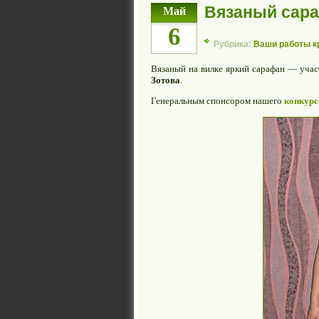
Вязаный сара
Май
6
Рубрика:
Ваши работы 
Вязаный на вилке яркий сарафан — уча
Зотова
.
Генеральным спонсором нашего
конкур