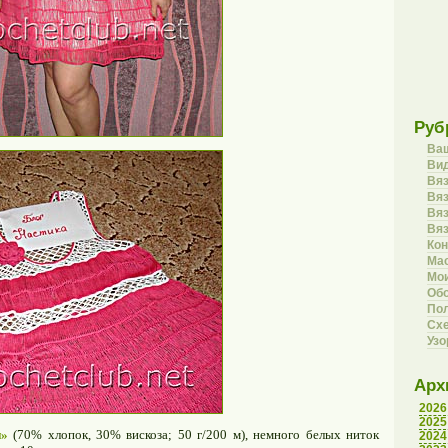
Руб
Ва
Вид
Вя
Вяз
Вя
Вя
Кон
Ма
Мои
Об
Пол
Сх
Уз
Арх
2026
2025
н»
(70% хлопок, 30% вискоза; 50 г/200 м), немного белых ниток
2024