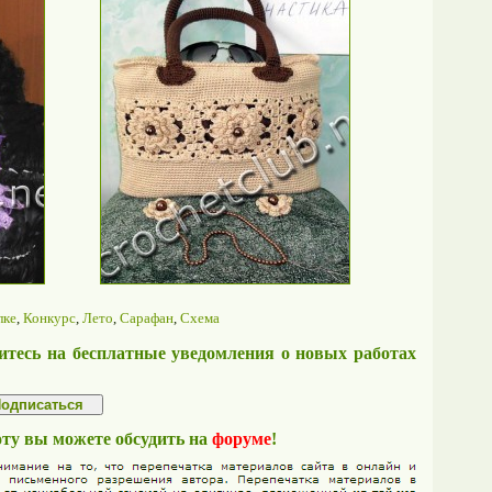
лке
,
Конкурс
,
Лето
,
Сарафан
,
Схема
тесь на бесплатные уведомления о новых работах
оту вы можете обсудить на
форуме
!