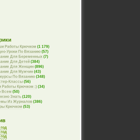
рики
ши Работы Крючком
(1 179)
ео-Уроки По Вязанию
(57)
зание Для Беременных
(7)
ание Для Детей
(384)
зание Для Женщин
(896)
зание Для Мужчин
(43)
курсы По Вязанию
(348)
стер-Классы
(56)
 Работы Крючком :)
(34)
о Всем
(50)
езно Знать
(120)
емы Из Журналов
(386)
оры Крючком
(53)
ив
 год
 год
 год