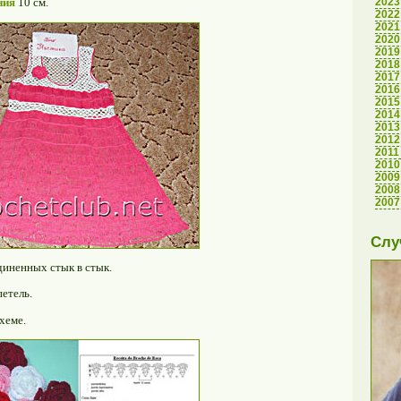
2023
ния
10 см.
2022
2021
2020
2019
2018
2017
2016
2015
2014
2013
2012
2011
2010
2009
2008
2007
Слу
диненных стык в стык.
петель.
хеме.