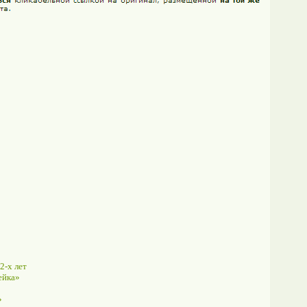
2-х лет
ейка»
»