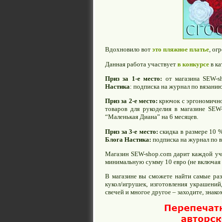
Вдохновило вот
это пляжное платье
, ог
Данная работа участвует
в конкурсе
в ка
Приз за 1-е место:
от магазина SEW-s
Настика
: подписка на журнал по вязанию
Приз за 2-е место:
крючок с эргономичной
товаров для рукоделия в магазине SEW
“Маленькая Диана” на 6 месяцев.
Приз за 3-е место:
скидка в размере 10 %
Блога Настика:
подписка на журнал по в
Магазин SEW-shop.com дарит каждой уча
минимальную сумму 10 евро (не включая 
В магазине вы сможете найти самые раз
кукол/игрушек, изготовления украшений
свечей и многое другое – заходите, знако