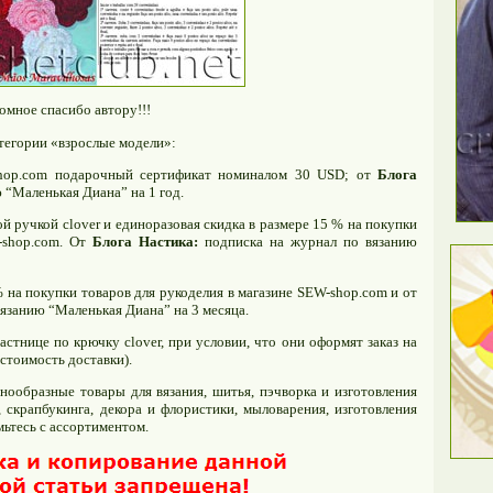
ромное спасибо автору!!!
тегории «взрослые модели»:
hop.com подарочный сертификат номиналом 30 USD; от
Блога
 “Маленькая Диана” на 1 год.
 ручкой clover и единоразовая скидка в размере 15 % на покупки
-shop.com. От
Блога Настика:
подписка на журнал по вязанию
 на покупки товаров для рукоделия в магазине SEW-shop.com и от
язанию “Маленькая Диана” на 3 месяца.
стнице по крючку clover, при условии, что они оформят заказ на
стоимость доставки).
нообразные товары для вязания, шитья, пэчворка и изготовления
, скрапбукинга, декора и флористики, мыловарения, изготовления
мьтесь с ассортиментом.