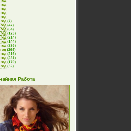
 год
 год
 год
 год
 год
 год
(7)
 год
(47)
 год
(64)
 год
(123)
 год
(214)
 год
(144)
 год
(236)
 год
(364)
 год
(216)
 год
(231)
 год
(170)
 год
(32)
чайная Работа