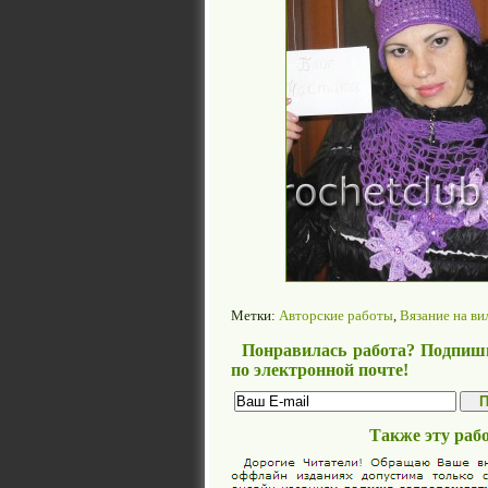
Метки:
Авторские работы
,
Вязание на ви
Понравилась работа? Подпиши
по электронной почте!
Также эту раб