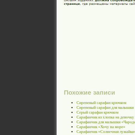
Похожие записи
Сиреневый сарафан крючком
Сиреневый сарафан для малышки
Серый сарафан крючком
Сарафанчик из хлопка на девочку 
Сарафанчик для малышки «Чарод
Сарафанчик «Хочу на море»
Сарафанчик «Солнечная лужайка