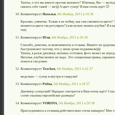
Yanina, а что вы имеете против лилового? Юленька, Вы — молод
связать себе такой — же))) А цвет супер! И вам очень идёт 🙂
Комментирует
Наталья
,
4th Ноябрь, 2011 в 14:36
Красиво, умничка. Только я не пойму, как там сменяются цвета? 
меняются цвета так регулярно?) или нужно менять клубки? И в ка
так)
Комментирует
Юля
,
4th Ноябрь, 2011 в 16:29
Спасибо, девочки, за комплименты и отзывы. Вяжите на здоровь
быстро(может потому, что у меня сроки поджимали))))
Yanina, в реале джемпер лиловых оттенков, фото может не пере
Наталья, клубки менять не надо. Это секционная пряжа, окрашен
ложатся так ровно.
Комментирует
Travkon
,
4th Ноябрь, 2011 в 22:37
моделька — супер и внутри и снаружи!
Комментирует
Polina
,
5th Ноябрь, 2011 в 18:57
Джемпер суперский! Нарядно смотрится и Вам очень идёт! Спас
схеме указаны европейские размеры?
Комментирует
VORONA
,
5th Ноябрь, 2011 в 20:58
Присоединяюсь к отзывам,действительно очень шикарно! Мне оч