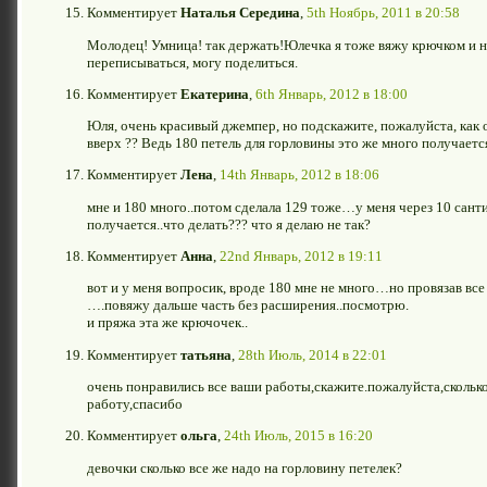
Комментирует
Наталья Середина
,
5th Ноябрь, 2011 в 20:58
Молодец! Умница! так держать!Юлечка я тоже вяжу крючком и на
переписываться, могу поделиться.
Комментирует
Екатерина
,
6th Январь, 2012 в 18:00
Юля, очень красивый джемпер, но подскажите, пожалуйста, как о
вверх ?? Ведь 180 петель для горловины это же много получаетс
Комментирует
Лена
,
14th Январь, 2012 в 18:06
мне и 180 много..потом сделала 129 тоже…у меня через 10 сан
получается..что делать??? что я делаю не так?
Комментирует
Анна
,
22nd Январь, 2012 в 19:11
вот и у меня вопросик, вроде 180 мне не много…но провязав все
….повяжу дальше часть без расширения..посмотрю.
и пряжа эта же крючочек..
Комментирует
татьяна
,
28th Июль, 2014 в 22:01
очень понравились все ваши работы,скажите.пожалуйста,сколько
работу,спасибо
Комментирует
ольга
,
24th Июль, 2015 в 16:20
девочки сколько все же надо на горловину петелек?