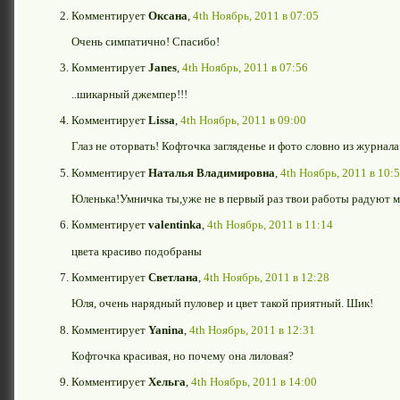
Комментирует
Оксана
,
4th Ноябрь, 2011 в 07:05
Очень симпатично! Спасибо!
Комментирует
Janes
,
4th Ноябрь, 2011 в 07:56
..шикарный джемпер!!!
Комментирует
Lissa
,
4th Ноябрь, 2011 в 09:00
Глаз не оторвать! Кофточка загляденье и фото словно из журнал
Комментирует
Наталья Владимировна
,
4th Ноябрь, 2011 в 10:
Юленька!Умничка ты,уже не в первый раз твои работы радуют м
Комментирует
valentinka
,
4th Ноябрь, 2011 в 11:14
цвета красиво подобраны
Комментирует
Светлана
,
4th Ноябрь, 2011 в 12:28
Юля, очень нарядный пуловер и цвет такой приятный. Шик!
Комментирует
Yanina
,
4th Ноябрь, 2011 в 12:31
Кофточка красивая, но почему она лиловая?
Комментирует
Хельга
,
4th Ноябрь, 2011 в 14:00