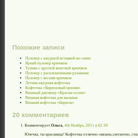
Похожие записи
Пуловер с ажурной вставкой на спине
Яркий пуловер крючком
Туника с круглой кокеткой крючком
Пуловер с расклешенными рукавами
Пуловер с косами крючком
Летняя ажурная кофточка
Кофточка «Бирюзовый прилив»
Вязаный джемпер «Краски осени»
Вязаная кофточка для малыша
Вязаная кофточка «Бирюза»
20 комментариев
Комментирует
Ольга
,
4th Ноябрь, 2011 в 02:30
Юлечка, ты красавица! Кофточка отлично связана,элегантно, стиль