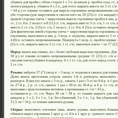
убавить для пройм с обеих сторон 1 х 3 п. (в начале р. пройти соед. ст.,
затем в каждом р. убавить 4 х 2 п., для этого закрыть вместе по 3 ст. с/н 
= 64 р.) от планки оставить для выреза горловины непровязанными сна
обе стороны (для закругления и скосов плеч на 20 (25) ст. с/н каждая
правой стороны плеча + закругления выреза горловины пройти в лиц. р.
ст., 2 ст. б/н. 2 полуст. и 8 (11) ст. с/н, закрыть вместе 3 ст. с/н, 1 ст. с/н
вместе 2 ст. с/н, 3 (5) ст. с/н, 2 полуст., 2 ст. б/н, 4 (5) п. оставить н
Для фактически левой стороны плеча + закругления выреза горловины з
горловины, выполнить в лиц. р. 3 возд. п. подъема, закрыть вместе 3 ст. с/н,
4 (6) п. оставить непровязанными. Повернуть 1 возд. п., пройти первые 4 (5
(5) ст. с/н, закрыть вместе 2 ст. с/н, 1 ст. с/н; закончить плечо = по 17 (22)
Перед:
вязать как спинку, но с более глубоким вырезом горловины. Для эт
58 р.) от планки оставить непровязанными средние 11 (15) ст. с/н 
скосами плеча) убавить в каждом р. 6 х 1 ст. с/н, для этого перед соотв.
2 ст. с/н.
Рукава:
набрать 57 (71) возд п. + 3 возд. п. подъема и связать для планк
Далее вязать цветочным узором: начать 1-й п. раппорта, выполнить 4
раппорта. В высоту начать с 5-го р., связать 1 раз с 5-го по 9-й р. и 1 раз 
по 27-й р., 2 р. ст. с/н, связать 1 раз с 30-го по 36-й р. и 4 р. ст. с/н,
выполняя с края половины мотивов, а провязывая ст. с/н = 43 р.;
оставшиеся р.: ст. с/н. Через 36 см = 38 р. от планки закрыть для ок
каждом р. 1 х 2, 3 х 1 п., 1 р. без убавлений, 3 х 1 п., 1 р. бвз убавлени
51,5 см = 54 р. от планки закончить рукава.
Сборка:
выполнить плечевые швы, вшить рукава, выполнить боков
обвязать вырез горловины 1 круг. р. ст. б/н и 1 круг. р. «рачьего шага» 
и края рукавов — 1 круг. р. «рачьего шага».