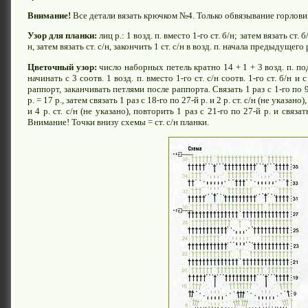
Внимание!
Все детали вязать крючком №4. Только обвязывание горлов
Узор для планки:
лиц р.: 1 возд. п. вместо 1-го ст. б/н; затем вязать ст. б/
н, затем вязать ст. с/н, закончить 1 ст. с/н в возд. п. начала предыдущего 
Цветочный узор:
число наборных петель кратно 14 + 1 + 3 возд. п. п
начинать с 3 соотв. 1 возд. п. вместо 1-го ст. с/н соотв. 1-го ст. б/н 
раппорт, заканчивать петлями после раппорта. Связать 1 раз с 1-го по 9
р. = 17 р., затем связать 1 раз с 18-го по 27-й р. и 2 р. ст. с/н (не указано)
и 4 р. ст. с/н (не указано), повторить 1 раз с 21-го по 27-й р. и связать
Внимание! Точки внизу схемы = ст. с/н планки.