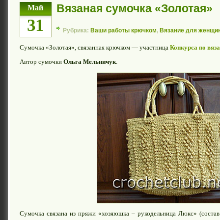
Вязаная сумочка «Золотая»
Май
31
Рубрика:
Ваши работы крючком
,
Вязание для женщи
Сумочка «Золотая», связанная крючком — участница
Конкурса по вяз
Автор сумочки
Ольга Мельничук
.
Сумочка связана из пряжи «хозяюшка – рукодельница Люкс» (состав 