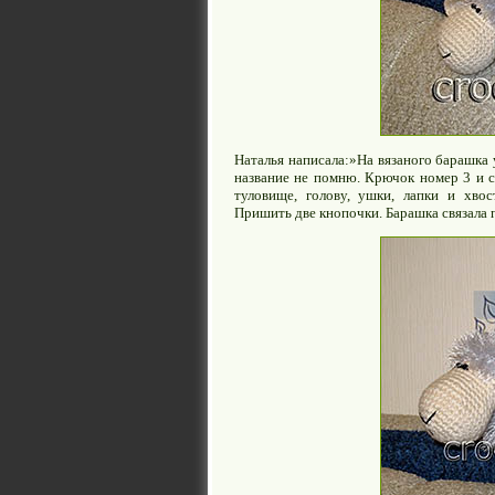
Наталья написала:»На вязаного барашка
название не помню. Крючок номер 3 и 
туловище, голову, ушки, лапки и хвос
Пришить две кнопочки. Барашка связала 