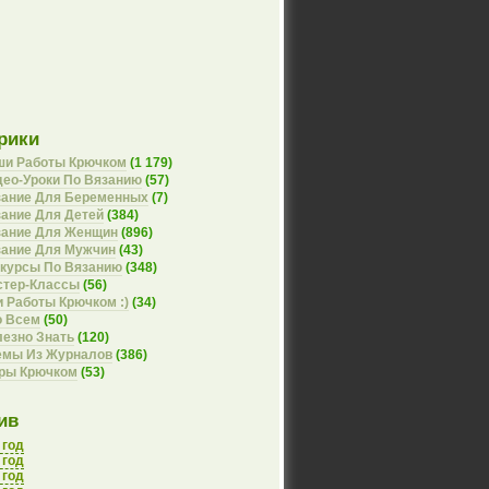
рики
ши Работы Крючком
(1 179)
ео-Уроки По Вязанию
(57)
зание Для Беременных
(7)
ание Для Детей
(384)
зание Для Женщин
(896)
зание Для Мужчин
(43)
курсы По Вязанию
(348)
стер-Классы
(56)
 Работы Крючком :)
(34)
о Всем
(50)
езно Знать
(120)
емы Из Журналов
(386)
оры Крючком
(53)
ив
 год
 год
 год