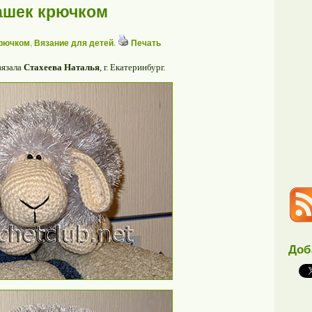
ашек крючком
крючком
,
Вязание для детей
.
Печать
вязала
Стахеева Наталья
, г. Екатеринбург.
Доб