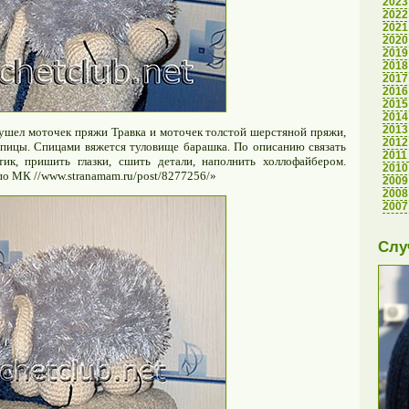
2023
2022
2021
2020
2019
2018
2017
2016
2015
2014
2013
 ушел моточек пряжи Травка и моточек толстой шерстяной пряжи,
2012
спицы. Спицами вяжется туловище барашка. По описанию связать
2011
тик, пришить глазки, сшить детали, наполнить холлофайбером.
2010
по МК //www.stranamam.ru/post/8277256/»
2009
2008
2007
Слу