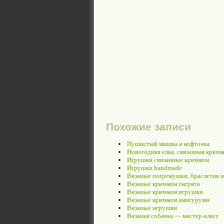
Похожие записи
Пушистый мишка и кофточка
Новогодняя елка, связанная крюч
Игрушки связанные крючком
Игрушки handmade
Вязаные погремушки, браслетик 
Вязаные крючком тигрята
Вязаные крючком игрушки
Вязаные крючком амигуруми
Вязаные игрушки
Вязаная собачка — мастер-класс