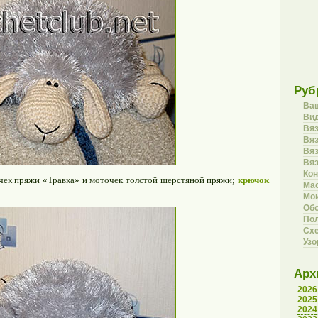
Руб
Ва
Вид
Вя
Вяз
Вя
Вя
Кон
ек пряжи «Травка» и моточек толстой шерстяной пряжи;
крючок
Ма
Мои
Об
Пол
Сх
Уз
Арх
2026
2025
2024