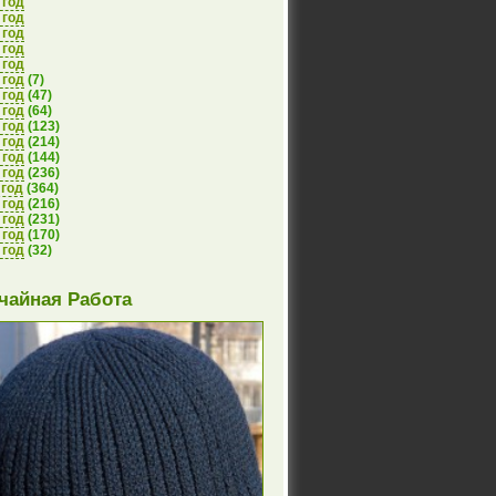
 год
 год
 год
 год
 год
 год
(7)
 год
(47)
 год
(64)
 год
(123)
 год
(214)
 год
(144)
 год
(236)
 год
(364)
 год
(216)
 год
(231)
 год
(170)
 год
(32)
чайная Работа