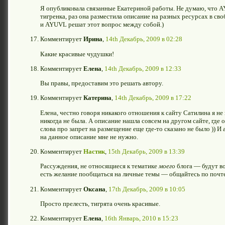
Я опубликовала связанные Екатериной работы. Не думаю, что 
тигренка, раз она разместила описание на разных ресурсах в с
и AYUVL решат этот вопрос между собой.)
Комментирует
Ирина
,
14th Декабрь, 2009 в 02:28
Какие красивые чудушки!
Комментирует
Елена
,
14th Декабрь, 2009 в 12:33
Вы правы, предоставим это решать автору.
Комментирует
Катерина
,
14th Декабрь, 2009 в 17:22
Елена, честно говоря никакого отношения к сайту Сатилина я не
никогда не была. А описание нашла совсем на другом сайте, где
слова про запрет на размещение еще где-то сказано не было )) И 
на данное описание мне не нужно.
Комментирует
Настик
,
15th Декабрь, 2009 в 13:39
Рассуждения, не относящиеся к тематике
моего
блога — будут во
есть желание пообщаться на личные темы — общайтесь по почте,
Комментирует
Оксана
,
17th Декабрь, 2009 в 10:05
Просто прелесть, тигрята очень красивые.
Комментирует
Елена
,
16th Январь, 2010 в 15:23