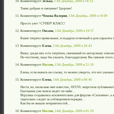
Комментирует
лёлька
,
13th Декабрь, 2009 в 18:33
Такие добрые и смешные! Здорово!
Комментирует
Чекова Валерия
,
13th Декабрь, 2009 в 19:09
Просто улет ! СУПЕР! КЛАСС!
Комментирует
Оксана
,
13th Декабрь, 2009 в 19:57
Какие тигрята прикольные, и подарок отличный и дом украсить п
Комментирует
Елена
,
13th Декабрь, 2009 в 20:43
Вижу, среди них есть тигрёнок, связанный по авторскому оп
По-честному, надо бы указать, благодаря кому Вы связали этог
Комментирует
Настик
,
13th Декабрь, 2009 в 21:10
Елена, если нажать на ссылку, то можно увидеть, что все указан
Комментирует
Елена
,
14th Декабрь, 2009 в 00:40
Настя, но, насколько мне известно, AYUVL запретила публиковат
Екатерина уже вовсю ведёт он-лайн…
Игрушка создавалась исключительно для форума «Сатилина», а 
тщательно следит за соблюдением порядка…
Как бы не вышло неприятностей…
Комментирует
Настик
,
14th Декабрь, 2009 в 01:29