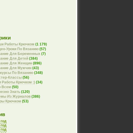
рики
ши Работы Крючком
(1 179)
ео-Уроки По Вязанию
(57)
зание Для Беременных
(7)
ание Для Детей
(384)
зание Для Женщин
(896)
зание Для Мужчин
(43)
курсы По Вязанию
(348)
стер-Классы
(56)
 Работы Крючком :)
(34)
о Всем
(50)
езно Знать
(120)
емы Из Журналов
(386)
оры Крючком
(53)
ив
 год
 год
 год