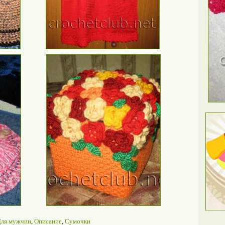
ля мужчин
,
Описание
,
Сумочки