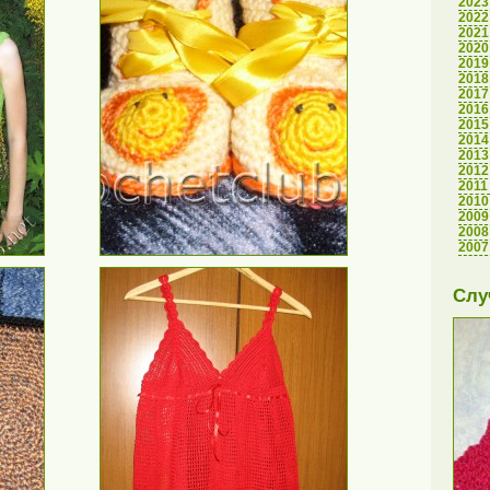
2023
2022
2021
2020
2019
2018
2017
2016
2015
2014
2013
2012
2011
2010
2009
2008
2007
Слу