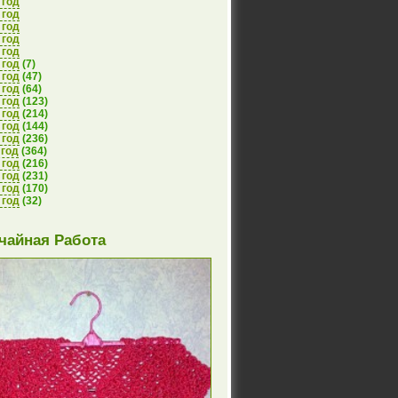
 год
 год
 год
 год
 год
 год
(7)
 год
(47)
 год
(64)
 год
(123)
 год
(214)
 год
(144)
 год
(236)
 год
(364)
 год
(216)
 год
(231)
 год
(170)
 год
(32)
чайная Работа