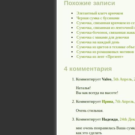
Похожие записи
Элегантный клатч крючком
Черная сумка с бусинами
Сумочка, связанная крючком из с
Сумочка, связанная из ленточной
Сумочка-бочонок, связанная жак
Сумочка с маками для девочки
Сумочка на каждый день
Сумочка из цветов в технике объ
Сумочка из ромашковых мотивов
Сумочка из лент «Презент»
4 комментария
Комментирует
Valeo
,
5th Апрель, 
Наталья!
Вы как всегда на высоте!
Комментирует
Ирина
,
7th Апрель,
Очень стильная.
Комментирует
Надежда
,
24th Дек
мне очень понравилась Ваша сумка
как это сделать