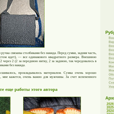
Руб
Ва
Вид
Вя
Вяз
 ручка связаны столбиками без накида. Перед сумки, задняя часть,
Вя
лестом идет), — все одинакового квадратного размера. Внешнюю
Вя
2 через 2 (2 за переднюю нитку, 2 за заднюю, так чередовалось в
Кон
иками без накида.
Ма
Мои
 сшивалось, прокладывалось материалом. Сумка очень хорошо
Об
, мне кажется, очень важно для мужчины. За счет вспененного
Пол
Сх
Уз
е еще работы этого автора
Арх
2026
2025
2024