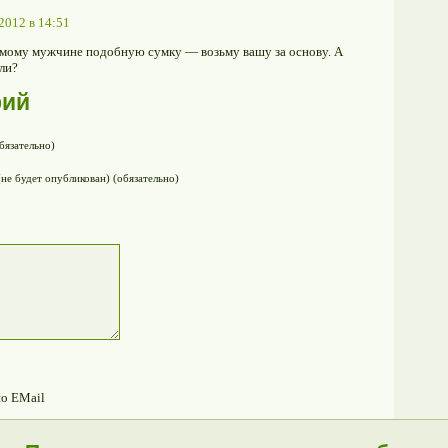
2012 в 14:51
бимому мужчине подобную сумку — возьму вашу за основу. А
ли?
рий
бязательно)
(не будет опубликован) (обязательно)
по EMail