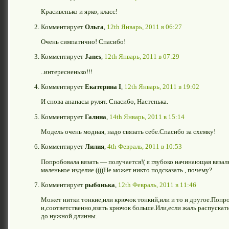
Красивенько и ярко, класс!
Комментирует
Ольга
,
12th Январь, 2011 в 06:27
Очень симпатично! Спасибо!
Комментирует
Janes
,
12th Январь, 2011 в 07:29
..интересненько!!!
Комментирует
Екатерина I
,
12th Январь, 2011 в 19:02
И снова ананасы рулят. Спасибо, Настенька.
Комментирует
Галина
,
14th Январь, 2011 в 15:14
Модель очень модная, надо связать себе.Спасибо за схемку!
Комментирует
Лилия
,
4th Февраль, 2011 в 10:53
Попробовала вязать — получается!( я глубоко начинающая вязал
маленькое изделие ((((Не может никто подсказать , почему?
Комментирует
рыбонька
,
12th Февраль, 2011 в 11:46
Может нитки тонкие,или крючок тонкий,или и то и другое.Попро
и,соответственно,взять крючок больше.Или,если жаль распускат
до нужной длинны.