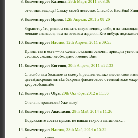
Комментирует
Катюша
,
29th Март, 2011 в 08:36
отличная вещица! Свяжу своей невестке. Спасибо, Настёна! Умн
Комментирует
Ирина
,
12th Апрель, 2011 в 08:26
Здравствуйте, решила связать такую вещицу себе, я начинающая
меньше ананасов, чем на готовом изделии. Кто нибудь подскажет
Комментирует
Настик
,
12th Апрель, 2011 в 09:55
Ирина, так и есть — на схеме показаны основы: принцип увеличе
столько, сколько необходимо именно Вам.
Комментирует
Евгения
,
30th Апрель, 2011 в 22:33
Спасибо вам большое за схему!я решила только внести свои изм
цвета(махровая нить),а бахрома фиолетового оттенка(тоже мах
здорово!спасибо
Комментирует
Olga
,
20th Октябрь, 2012 в 11:36
Очень понравилось! Уже вяжу!
Комментирует
Анастасия
,
28th Май, 2014 в 11:26
Подскажите состав пряжи, не нашла такую в магазинах…
Комментирует
Настик
,
28th Май, 2014 в 15:22