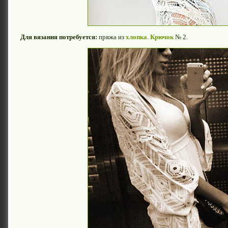
Для вязания потребуется:
пряжа из
хлопка
.
Крючок
№ 2.