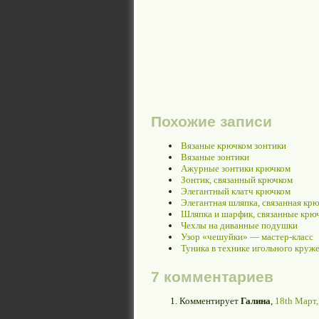
Похожие записи
Вязаные крючком зонтики
Вязаные зонтики
Ажурные зонтики крючком
Зонтик, связанный крючком
Элегантный клатч крючком
Элегантная шляпка, связанная кр
Шляпка и шарфик, связанные крю
Чехлы на диванные подушки
Узор «чешуйки» — мастер-класс
Туника в технике игольного круж
7 комментариев
Комментирует
Галина
,
18th Март,