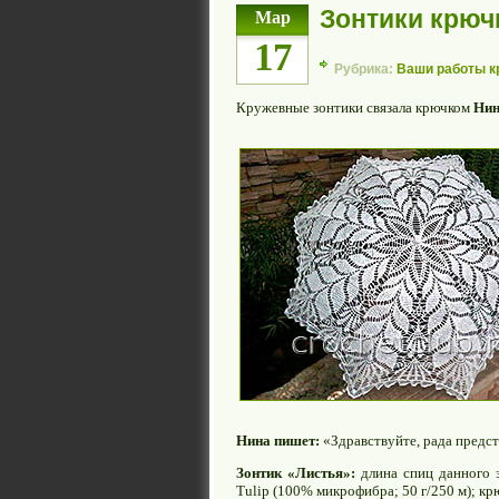
Зонтики крюч
Мар
17
Рубрика:
Ваши работы 
Кружевные зонтики связала крючком
Нин
Нина пишет:
«Здравствуйте, рада предс
Зонтик «Листья»:
длина спиц данного з
Tulip (100% микрофибра; 50 г/250 м); кр