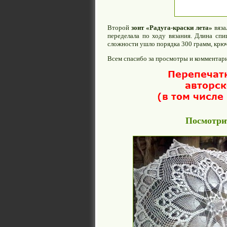
Второй
зонт «Радуга-краски лета»
вяза
переделала по ходу вязания. Длина спи
сложности ушло порядка 300 грамм, крюч
Всем спасибо за просмотры и комментари
Посмотрит