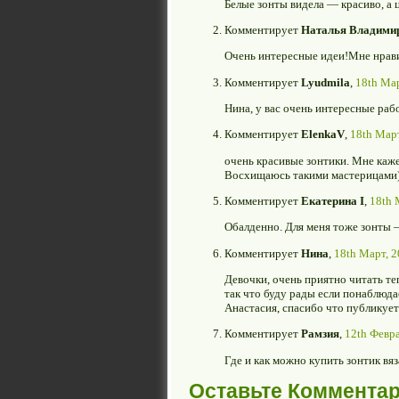
Белые зонты видела — красиво, а 
Комментирует
Наталья Владими
Очень интересные идеи!Мне нрави
Комментирует
Lyudmila
,
18th Мар
Нина, у вас очень интересные раб
Комментирует
ElenkaV
,
18th Март
очень красивые зонтики. Мне каже
Восхищаюсь такими мастерицами)
Комментирует
Екатерина I
,
18th 
Обалденно. Для меня тоже зонты 
Комментирует
Нина
,
18th Март, 2
Девочки, очень приятно читать те
так что буду рады если понаблюда
Анастасия, спасибо что публикуе
Комментирует
Рамзия
,
12th Февра
Где и как можно купить зонтик вя
Оставьте Коммента