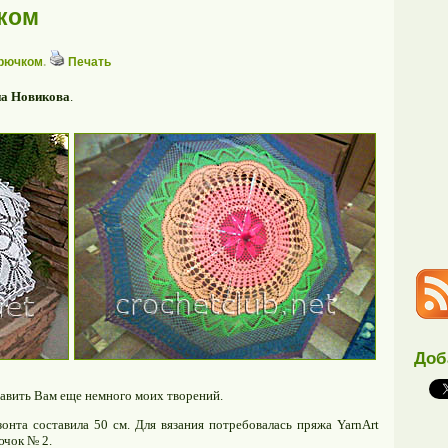
ком
крючком
.
Печать
а Новикова
.
Доб
тавить Вам еще немного моих творений.
онта составила 50 см. Для вязания потребовалась пряжа YarnArt
ючок № 2.