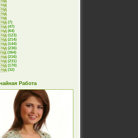
 год
 год
 год
 год
 год
 год
(7)
 год
(47)
 год
(64)
 год
(123)
 год
(214)
 год
(144)
 год
(236)
 год
(364)
 год
(216)
 год
(231)
 год
(170)
 год
(32)
чайная Работа