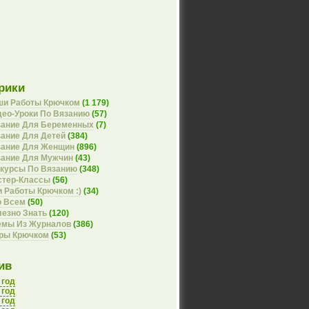
рики
ши Работы Крючком
(1 179)
ео-Уроки По Вязанию
(57)
зание Для Беременных
(7)
ание Для Детей
(384)
зание Для Женщин
(896)
зание Для Мужчин
(43)
курсы По Вязанию
(348)
стер-Классы
(56)
 Работы Крючком :)
(34)
о Всем
(50)
езно Знать
(120)
емы Из Журналов
(386)
оры Крючком
(53)
ив
 год
 год
 год