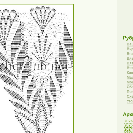
Руб
Ва
Вид
Вя
Вяз
Вя
Вя
Кон
Ма
Мои
Об
Пол
Сх
Уз
Арх
2026
2025
2024