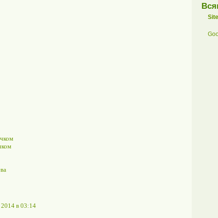
Вся
Sit
Goo
ючком
чком
ева
 2014 в 03:14