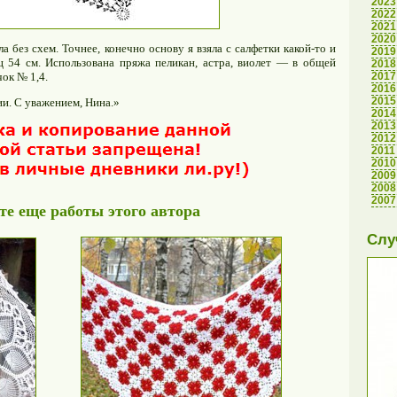
2023
2022
2021
2020
ла без схем. Точнее, конечно основу я взяла с салфетки какой-то и
2019
ц 54 см. Использована пряжа пеликан, астра, виолет — в общей
2018
ок № 1,4.
2017
2016
2015
и. С уважением, Нина.»
2014
2013
2012
2011
2010
2009
2008
2007
е еще работы этого автора
Слу