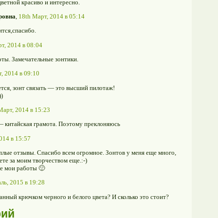
цветной красиво и интересно.
ровна
,
18th Март, 2014 в 05:14
тся,спасибо.
т, 2014 в 08:04
оты. Замечательные зонтики.
, 2014 в 09:10
тся, зонт связать — это высший пилотаж!
)
Март, 2014 в 15:23
— китайская грамота. Поэтому преклоняюсь
014 в 15:57
плые отзывы. Спасибо всем огромное. Зонтов у меня еще много,
ете за моим творчеством еще.:-)
те мои работы 🙂
ль, 2015 в 19:28
занный крючком черного и белого цвета? И сколько это стоит?
рий