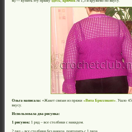
м) — купить эту пряжу
здесь
;
крючок
№ 1,5 и кружево по вкусу.
Ольга написала:
«Жакет связан из пряжи
«Вита Бриллиант»
. Ушло 45
вкусу.
Использовала два рисунка:
1 рисунок:
1 ряд – все столбики с накидом.
2 ряд – все столбики без накида, повторять с 1 ряда.