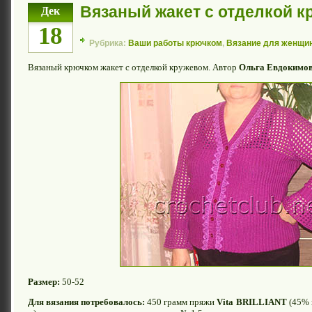
Вязаный жакет с отделкой 
Дек
18
Рубрика:
Ваши работы крючком
,
Вязание для женщи
Вязаный крючком жакет с отделкой кружевом. Автор
Ольга Евдокимо
Размер:
50-52
Для вязания потребовалось:
450 грамм пряжи
Vita BRILLIANT
(45% 