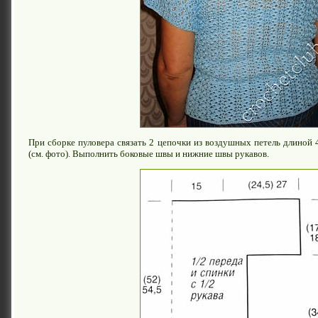
При сборке пуловера связать 2 цепочки из воздушных петель длиной 
(см. фото). Выполнить боковые швы и нижние швы рукавов.