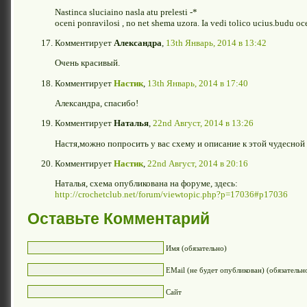
Nastinca sluciaino nasla atu prelesti -*
oceni ponravilosi , no net shema uzora. Ia vedi tolico ucius.budu oc
Комментирует
Александра
,
13th Январь, 2014 в 13:42
Очень красивый.
Комментирует
Настик
,
13th Январь, 2014 в 17:40
Александра, спасибо!
Комментирует
Наталья
,
22nd Август, 2014 в 13:26
Настя,можно попросить у вас схему и описание к этой чудесной
Комментирует
Настик
,
22nd Август, 2014 в 20:16
Наталья, схема опубликована на форуме, здесь:
http://crochetclub.net/forum/viewtopic.php?p=17036#p17036
Оставьте Комментарий
Имя (обязательно)
EMail (не будет опубликован) (обязательн
Сайт