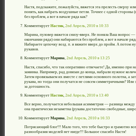
Настя, подскажите, пожалуйста, вяжется эта прелесть сверху или
понять, как набрать воздушные петли. Точнее с одной стороны 
без проблем, а вот в начале ряда как?
Комментирует
Настик
,
2nd Апрель, 2010 в 10:33
Марина, пуловер вяжется снизу-вверх. Не поняла Ваш вопрос — 
окончании ряда) они набираются без проблем, а вот в начале ряд
Набираете цепочку возд. п. и вяжите вверх до пройм. А потом н
рукавов.
Комментирует
Марина
,
2nd Апрель, 2010 в 13:25
Настя, спасибо, что так оперативно отвечаете! Да, именно при н
заминка. Например, рад довязан до конца, набрали нужное количе
Затем провязываем их вместе с петлями основного полотна, а за
рукава, но тогда они получатся не совсем симметричными? Или 
за дотошность.
Комментирует
Настик
,
2nd Апрель, 2010 в 13:40
Все верно, получается небольшая асимметрия — разница между 
она практически незаметна (рукава достаточно свободные, шир
Комментирует
Марина
,
2nd Апрель, 2010 в 16:33
Потрясающий блог!!! Мало того, что тебе быстро и грамотно все
разнообразия моделей нет нигде!!! Большое спасибо Настя!