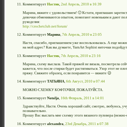
Комментирует
Настик
,
2nd Апрель, 2010 в 16:39
Марина, вяжите с удовольствием! 🙂 Кстати, приглашаю зареги
девочки обмениваются опытом, помогают новеньким и дают пол
рукоделия:
http://crochetclub.net/forum/
Комментирует
Марина
,
7th Апрель, 2010 в 23:05
Настя, спасибо, приглашением уже воспользовалась. А еще можн
на мой адрес? Как вы думаете, YarnArt Sophist ниточки подойду
Комментирует
Настик
,
7th Апрель, 2010 в 23:16
Марина, схему выслала. Такой пряжей не вязала, посмотрела се
кажется, что после стирки будет растягиваться. Узор этот не пл
пряжу. Свяжите образец, если понравится — вяжите 😉
Комментирует
ТАТЬЯНА
,
6th Август, 2010 в 07:44
МОЖНО СХЕМКУ КОФТОЧКИ, ПОЖАЛУЙСТА.
Комментирует
Natalja
,
16th Февраль, 2011 в 14:01
Здравствуйте, Настя. Очень хороший сайт, смотрю, любуюсь, уч
познавательно.
Прошу Вас выслать мне схемку этого вязаного пуловера (нежно-г
Комментирует
alexandra
,
23rd Декабрь, 2011 в 07:38