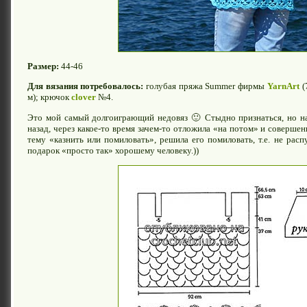
Размер:
44-46
Для вязания потребовалось:
голубая пряжа Summer фирмы
YarnArt
(
м); крючок
clover
№4.
Это мой самый долгоиграющий недовяз 🙂 Стыдно признаться, но нач
назад, через какое-то время зачем-то отложила «на потом» и совершен
тему «казнить или помиловать», решила его помиловать, т.е. не распу
подарок «просто так» хорошему человеку.))