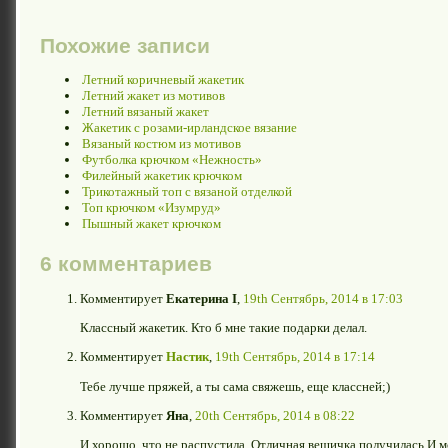
Похожие записи
Летний коричневый жакетик
Летний жакет из мотивов
Летний вязаный жакет
Жакетик с розами-ирландское вязание
Вязаный костюм из мотивов
Футболка крючком «Нежность»
Филейный жакетик крючком
Трикотажный топ с вязаной отделкой
Топ крючком «Изумруд»
Пышный жакет крючком
6 комментариев
Комментирует
Екатерина I
,
19th Сентябрь, 2014 в 17:03
Классный жакетик. Кто б мне такие подарки делал.
Комментирует
Настик
,
19th Сентябрь, 2014 в 17:14
Тебе лучше пряжей, а ты сама свяжешь, еще классней;)
Комментирует
Яна
,
20th Сентябрь, 2014 в 08:22
И хорошо, что не распустила. Отличная вещичка получилась.И м