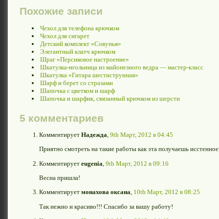
Похожие записи
Чехол для телефона крючком
Чехол для сигарет
Детский комплект «Совунья»
Элегантный клатч крючком
Шраг «Персиковое настроение»
Шкатулка-игольница из майонезного ведра — мастер-класс
Шкатулка «Гитара шестиструнная»
Шарф и берет со стразами
Шапочка с цветком и шарф
Шапочка и шарфик, связанный крючком из шерсти
5 комментариев
Комментирует
Надежда
,
9th Март, 2012 в 04:45
Приятно смотреть на такие работы как эта получаешь исстенное
Комментирует
eugenia
,
9th Март, 2012 в 09:16
Весна пришла!
Комментирует
монахова оксана
,
10th Март, 2012 в 08:25
Так нежно и красиво!!! Спасибо за вашу работу!