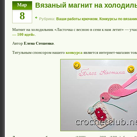
Вязаный магнит на холодил
Мар
8
Рубрика:
Ваши работы крючком
,
Конкурсы по вязани
Магнит на холодильник «Ласточка с весною в сени к нам летит» — уч
— 100 идей»
.
Автор
Елена Стешенко
.
Титульным спонсором нашего
конкурса
является интернет-магазин тов