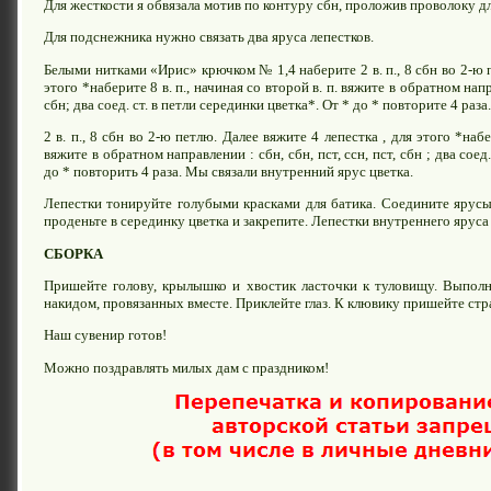
Для жесткости я обвязала мотив по контуру сбн, проложив проволоку д
Для подснежника нужно связать два яруса лепестков.
Белыми нитками «Ирис» крючком № 1,4 наберите 2 в. п., 8 сбн во 2-ю п
этого *наберите 8 в. п., начиная со второй в. п. вяжите в обратном напра
сбн; два соед. ст. в петли серединки цветка*. От * до * повторите 4 раз
2 в. п., 8 сбн во 2-ю петлю. Далее вяжите 4 лепестка , для этого *набе
вяжите в обратном направлении : сбн, сбн, пст, ссн, пст, сбн ; два соед
до * повторить 4 раза. Мы связали внутренний ярус цветка.
Лепестки тонируйте голубыми красками для батика. Соедините ярус
проденьте в серединку цветка и закрепите. Лепестки внутреннего яруса
СБОРКА
Пришейте голову, крылышко и хвостик ласточки к туловищу. Выполн
накидом, провязанных вместе. Приклейте глаз. К клювику пришейте ст
Наш сувенир готов!
Можно поздравлять милых дам с праздником!