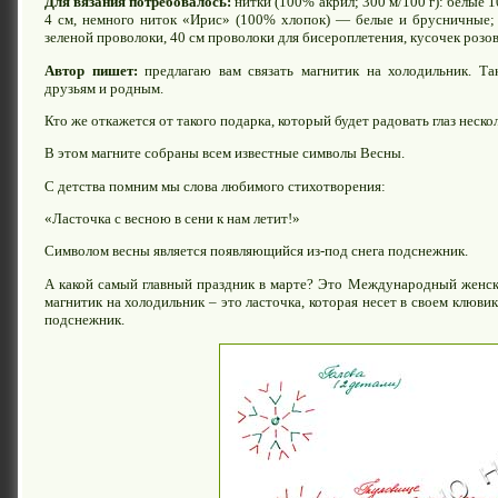
Для вязания потребовалось:
нитки (100% акрил; 300 м/100 г): белые 1
4 см, немного ниток «Ирис» (100% хлопок) — белые и брусничные;
зеленой проволоки, 40 см проволоки для бисероплетения, кусочек розово
Автор пишет:
предлагаю вам связать магнитик на холодильник. Т
друзьям и родным.
Кто же откажется от такого подарка, который будет радовать глаз нескол
В этом магните собраны всем известные символы Весны.
С детства помним мы слова любимого стихотворения:
«Ласточка с весною в сени к нам летит!»
Символом весны является появляющийся из-под снега подснежник.
А какой самый главный праздник в марте? Это Международный женск
магнитик на холодильник – это ласточка, которая несет в своем клюви
подснежник.