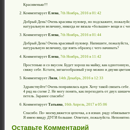
Красивенько!!!
Комментирует
Елена
,
7th Ноябрь, 2016 в 01:42
Добрый День! Очень красивы пуловер, но подскажите, пожалуйст
натуральную величину, никогда не вязала «большие» вещи и с че
Комментирует
Елена
,
7th Ноябрь, 2016 в 01:44
Добрый День! Очень красивый пуловер. Напишите, пожалуйста, 
натуральную величину, где взять образец с чего начинать?
Комментирует
Елена
,
7th Ноябрь, 2016 в 11:42
Простенько и со вкусом. Будет хорош на майку, как однотонную,
свяжу себе. Кстати, зигзагообразный узор можно и двумя цветам
Комментирует
Лиля
,
14th Декабрь, 2016 в 12:33
Здравствуйте! Очень понравилась идея. Хочу такой связать себе. 
4 ряд на схеме 2. Не могу понять, как переходить от двух шише
петель. Заранее спасибо!
Комментирует
Татьяна
,
16th Апрель, 2017 в 05:06
Спасибо. По- моему,вяжется цепочка, а в изнан. ряду обвязывается 
Я имею ввиду ДУГИ большие. Ответьте, пожалуйста. Непонятно.
Оставьте Комментарий