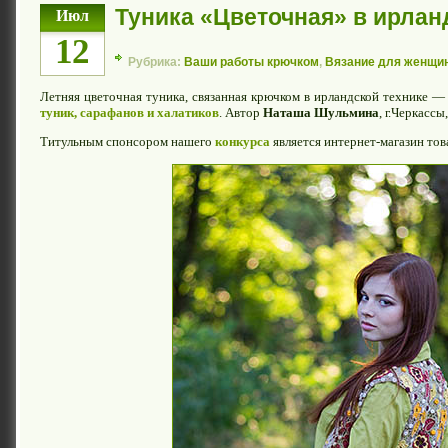
Туника «Цветочная» в ирлан
Июл
12
Рубрика:
Ваши работы крючком
,
Вязание для женщи
Летняя цветочная туника, связанная крючком в ирландской технике 
туник, сарафанов и халатиков
. Автор
Наташа Шульмина
, г.Черкассы
Титульным спонсором нашего
конкурса
является интернет-магазин тов