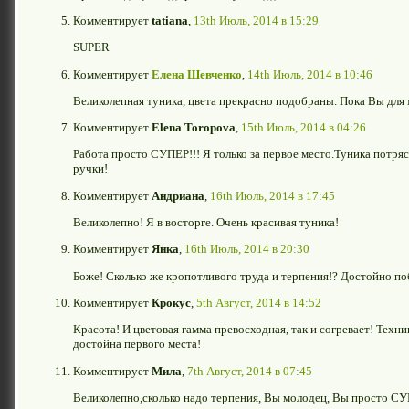
Комментирует
tatiana
,
13th Июль, 2014 в 15:29
SUPER
Комментирует
Елена Шевченко
,
14th Июль, 2014 в 10:46
Великолепная туника, цвета прекрасно подобраны. Пока Вы для
Комментирует
Elena Toropova
,
15th Июль, 2014 в 04:26
Работа просто СУПЕР!!! Я только за первое место.Туника потря
ручки!
Комментирует
Андриана
,
16th Июль, 2014 в 17:45
Великолепно! Я в восторге. Очень красивая туника!
Комментирует
Янка
,
16th Июль, 2014 в 20:30
Боже! Сколько же кропотливого труда и терпения!? Достойно п
Комментирует
Крокус
,
5th Август, 2014 в 14:52
Красота! И цветовая гамма превосходная, так и согревает! Техни
достойна первого места!
Комментирует
Мила
,
7th Август, 2014 в 07:45
Великолепно,сколько надо терпения, Вы молодец, Вы просто С