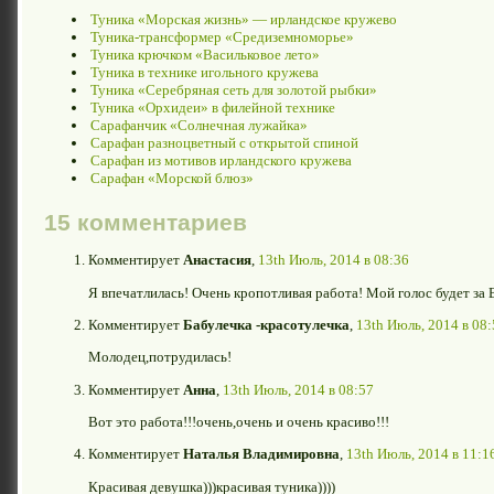
Туника «Морская жизнь» — ирландское кружево
Туника-трансформер «Средиземноморье»
Туника крючком «Васильковое лето»
Туника в технике игольного кружева
Туника «Серебряная сеть для золотой рыбки»
Туника «Орхидеи» в филейной технике
Сарафанчик «Солнечная лужайка»
Сарафан разноцветный с открытой спиной
Сарафан из мотивов ирландского кружева
Сарафан «Морской блюз»
15 комментариев
Комментирует
Анастасия
,
13th Июль, 2014 в 08:36
Я впечатлилась! Очень кропотливая работа! Мой голос будет за В
Комментирует
Бабулечка -красотулечка
,
13th Июль, 2014 в 08
Молодец,потрудилась!
Комментирует
Анна
,
13th Июль, 2014 в 08:57
Вот это работа!!!очень,очень и очень красиво!!!
Комментирует
Наталья Владимировна
,
13th Июль, 2014 в 11:1
Красивая девушка)))красивая туника))))