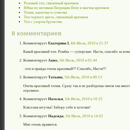
Розовый топ, связанный крючком
Юбка по мотивам Патриции Пепе и маечка крючком
Топик, шапочка и сумочка
Топ черного цвета, связанный крючком
Топ с узором брумстик
8 комментариев
Комментирует
Екатерина I
,
4th Июль, 2010 в 21:37
Какой красивый топ. Ромбы — суперские. Настя, спасибо за нови
Комментирует
Janes
,
5th Июль, 2010 в 05:44
..топ и правда очень красивый!!! Спасибо, Настя!!!
Комментирует
Татьяна
,
5th Июль, 2010 в 09:13
Очень красивый топик. Сразу так и не разберешь-зачем так мно
огромное.
Комментирует
Наталья
,
5th Июль, 2010 в 10:25
Классная штучка! Заберу себе в хотелки!
Комментирует
Надежда
,
5th Июль, 2010 в 14:05
Мне очень нравится.