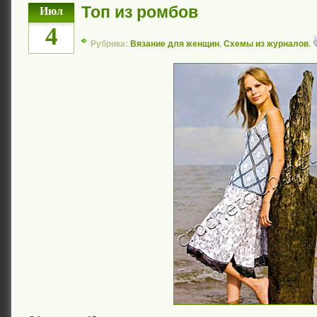
Топ из ромбов
Июл
4
Рубрика:
Вязание для женщин
,
Схемы из журналов
.