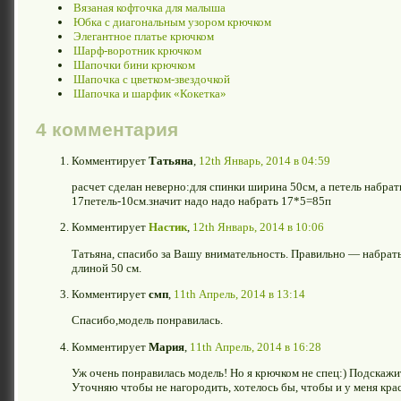
Вязаная кофточка для малыша
Юбка с диагональным узором крючком
Элегантное платье крючком
Шарф-воротник крючком
Шапочки бини крючком
Шапочка с цветком-звездочкой
Шапочка и шарфик «Кокетка»
4 комментария
Комментирует
Татьяна
,
12th Январь, 2014 в 04:59
расчет сделан неверно:для спинки ширина 50см, а петель набрать
17петель-10см.значит надо надо набрать 17*5=85п
Комментирует
Настик
,
12th Январь, 2014 в 10:06
Татьяна, спасибо за Вашу внимательность. Правильно — набрат
длиной 50 см.
Комментирует
смп
,
11th Апрель, 2014 в 13:14
Спасибо,модель понравилась.
Комментирует
Мария
,
11th Апрель, 2014 в 16:28
Уж очень понравилась модель! Но я крючком не спец:) Подскажит
Уточняю чтобы не нагородить, хотелось бы, чтобы и у меня кра