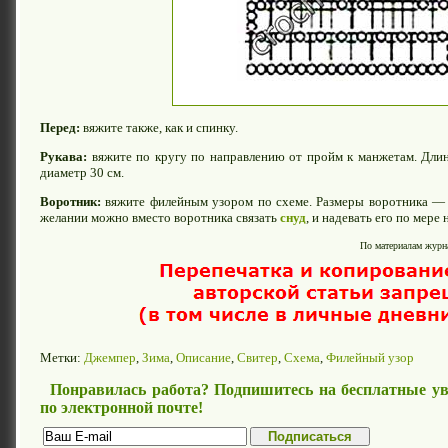
Перед:
вяжите также, как и спинку.
Рукава:
вяжите по кругу по направлению от пройм к манжетам. Длин
диаметр 30 см.
Воротник:
вяжите филейным узором по схеме. Размеры воротника — 3
желании можно вместо воротника связать
снуд
, и надевать его по мере
По материалам журна
Метки:
Джемпер
,
Зима
,
Описание
,
Свитер
,
Схема
,
Филейный узор
Понравилась работа? Подпишитесь на бесплатные ув
по электронной почте!