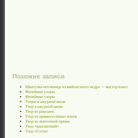
Похожие записи
Шкатулка-игольница из майонезного ведра — мастер-класс
Филейные узоры
Филейные узоры
Узоры к ажурной шали
Узор к ажурной шали
Узор из ракушек
Узор из прямоугольных ячеек
Узор из ленточной пряжи
Узор «шахматный»
Узор «Соты»