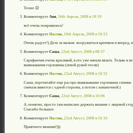
Точно 😉
Комментирует
Аня
,
16th Апрель, 2008 в 19:19
всё очень понравилось!
Комментирует
Настик
,
16th Апрель, 2008 в 19:53
Очень радует!) Дело за малым: вооружиться крючком и вперед, 
Комментирует
Саша
,
22nd Август, 2008 в 08:37
Сарафанчик очень красивый, я его уже начала вязать. Только я н
вывязывания горловины (левой рукой чтоли)
Комментирует
Настик
,
22nd Август, 2008 в 10:52
Саша, перечитайте еще раз про вывязывание горловины спинки:
сначала вяжется с одной стороны, а потом с изнаночной.)
Комментирует
Саша
,
22nd Август, 2008 в 16:06
А, понятно, просто там написано держать вязание с лицевой сто
Спасибо большое.
Комментирует
Настик
,
22nd Август, 2008 в 16:16
Приятного вязания!)))