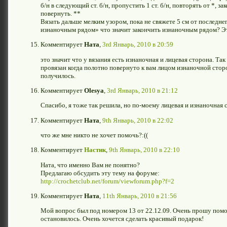
б/н в следующий ст. б/н, пропустить 1 ст. б/н, повторять от *, зак
повернуть. **
Вязать дальше мелким узором, пока не свяжете 5 см от последнег
изнаночным рядом» что значит закончить изнаночным рядом? Э
Комментирует
Ната
,
3rd Январь, 2010 в 20:59
это значит что у вязания есть изнаночная и лицевая сторона. Та
провязан когда полотно повернуто к вам лицом изнаночной сторо
получилось.
Комментирует
Olesya
,
3rd Январь, 2010 в 21:12
Спасибо, я тоже так решила, но по-моему лицевая и изнаночная с
Комментирует
Ната
,
9th Январь, 2010 в 22:02
что же мне никто не хочет помочь?:((
Комментирует
Настик
,
9th Январь, 2010 в 22:10
Ната, что именно Вам не понятно?
Предлагаю обсудить эту тему на форуме:
http://crochetclub.net/forum/viewforum.php?f=2
Комментирует
Ната
,
11th Январь, 2010 в 21:56
Мой вопрос был под номером 13 от 22.12.09. Очень прошу помо
остановилось. Очень хочется сделать красивый подарок!