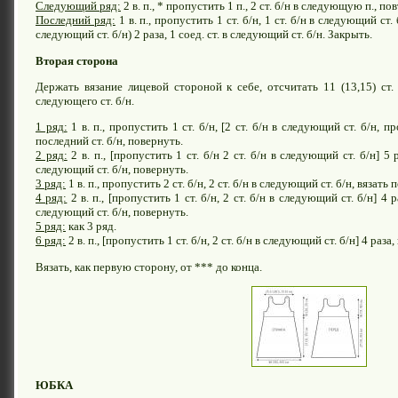
Следующий ряд:
2 в. п., * пропустить 1 п., 2 ст. б/н в следующую п., по
Последний ряд:
1 в. п., пропустить 1 ст. б/н, 1 ст. б/н в следующий ст. б
следующий ст. б/н) 2 раза, 1 соед. ст. в следующий ст. б/н. Закрыть.
Вторая сторона
Держать вязание лицевой стороной к себе, отсчитать 11 (13,15) ст.
следующего ст. б/н.
1 ряд:
1 в. п., пропустить 1 ст. б/н, [2 ст. б/н в следующий ст. б/н, про
последний ст. б/н, повернуть.
2 ряд:
2 в. п., [пропустить 1 ст. б/н 2 ст. б/н в следующий ст. б/н] 5 р
следующий ст. б/н, повернуть.
3 ряд:
1 в. п., пропустить 2 ст. б/н, 2 ст. б/н в следующий ст. б/н, вязать
4 ряд:
2 в. п., [пропустить 1 ст. б/н, 2 ст. б/н в следующий ст. б/н] 4 р
следующий ст. б/н, повернуть.
5 ряд:
как 3 ряд.
6 ряд:
2 в. п., [пропустить 1 ст. б/н, 2 ст. б/н в следующий ст. б/н] 4 раза
Вязать, как первую сторону, от *** до конца.
ЮБКА