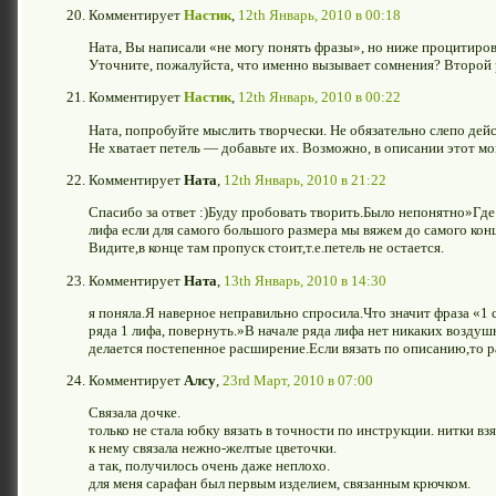
Комментирует
Настик
,
12th Январь, 2010 в 00:18
Ната, Вы написали «не могу понять фразы», но ниже процитиров
Уточните, пожалуйста, что именно вызывает сомнения? Второй 
Комментирует
Настик
,
12th Январь, 2010 в 00:22
Ната, попробуйте мыслить творчески. Не обязательно слепо дейс
Не хватает петель — добавьте их. Возможно, в описании этот м
Комментирует
Ната
,
12th Январь, 2010 в 21:22
Спасибо за ответ :)Буду пробовать творить.Было непонятно»Где
лифа если для самого большого размера мы вяжем до самого конца
Видите,в конце там пропуск стоит,т.е.петель не остается.
Комментирует
Ната
,
13th Январь, 2010 в 14:30
я поняла.Я наверное неправильно спросила.Что значит фраза «1 ст.
ряда 1 лифа, повернуть.»В начале ряда лифа нет никаких возду
делается постепенное расширение.Если вязать по описанию,то р
Комментирует
Алсу
,
23rd Март, 2010 в 07:00
Связала дочке.
только не стала юбку вязать в точности по инструкции. нитки взя
к нему связала нежно-желтые цветочки.
а так, получилось очень даже неплохо.
для меня сарафан был первым изделием, связанным крючком.