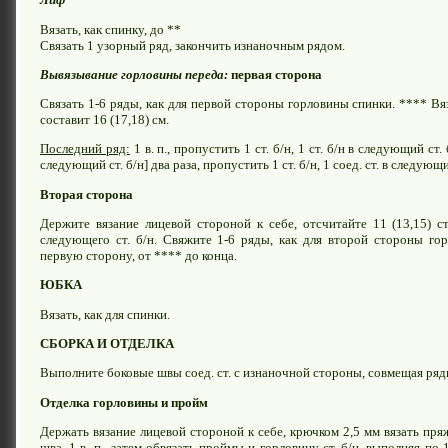
Вязать, как спинку, до **
Связать 1 узорный ряд, закончить изнаночным рядом.
Вывязывание горловины переда:
первая сторона
Связать 1-6 ряды, как для первой стороны горловины спинки. **** Вяз
составит 16 (17,18) см.
Последний ряд:
1 в. п., пропустить 1 ст. б/н, 1 ст. б/н в следующий ст. б
следующий ст. б/н] два раза, пропустить 1 ст. б/н, 1 соед. ст. в следующи
Вторая сторона
Держите вязание лицевой стороной к себе, отсчитайте 11 (13,15) ст
следующего ст. б/н. Свяжите 1-6 ряды, как для второй стороны гор
первую сторону, от **** до конца.
ЮБКА
Вязать, как для спинки.
СБОРКА И ОТДЕЛКА
Выполните боковые швы соед. ст. с изнаночной стороны, совмещая ряд
Отделка горловины и пройм
Держать вязание лицевой стороной к себе, крючком 2,5 мм вязать пряж
шва, 1 в. п., затем обвязать проймы и горловину ст. б/н, выполняя по 1