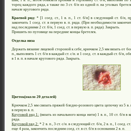
торец каждого ряда, а также по 3 ст. б/н из одной п. на уголках бретелек
начале кругового ряда.
Краевой ряд:
* [1 соед. ст., 1 в. п., 1 ст. б/н] в следующий ст. б/н, 
закончить 1 соед. ст. в первую в. п. ряда. (При необходимости закончить 
над последними 2 ст. б/н, 1 соед. ст. в первую в. п. ряда). Закрыть.
Пришить по пуговице на передние концы бретелек.
Отделка низа
Держать вязание лицевой стороной к себе, крючком 2,5 мм вязать от бо
п., выполнять 1 ст. б/н в каждый ст. с/н. и 1 соед. ст. в каждый ст. б/н, о
в 1 в. п. в начале кругового ряда. Закрыть.
Цветок(около 20 деталей)
Крючком 2,5 мм связать пряжей бледно-розового цвета цепочку из 5 в. п.
в первую в. п.
Круговой ряд 1:
(вязать из начального конца нити) 1 в. п., 10 ст. б/н в к
ряда.
Круговой ряд 2:
* 2 в. п., 3 ст. с/н. в следующий ст. б/н, 2 в. п., 1 соед.
еще 4 раза, закончить последним соед. ст. в ст. б/н в основании 2 в. п.