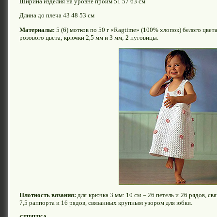
Ширина изделия на уровне пройм 51 57 63 см
Длина до плеча 43 48 53 см
Материалы:
5 (6) мотков по 50 г «Ragtime» (100% хлопок) белого цвет
розового цвета; крючки 2,5 мм и 3 мм; 2 пуговицы.
Плотность вязания:
для крючка 3 мм: 10 см = 26 петель и 26 рядов, св
7,5 раппорта и 16 рядов, связанных крупным узором для юбки.