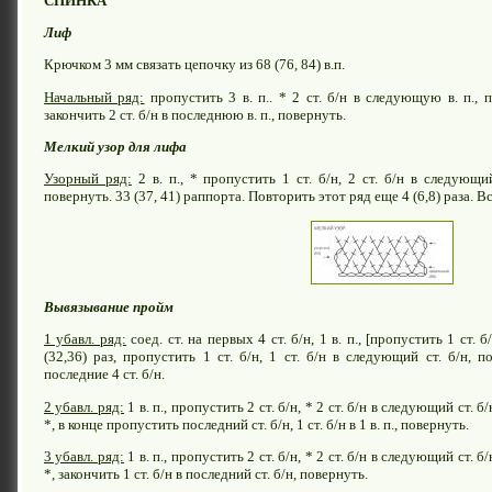
СПИНКА
Лиф
Крючком 3 мм связать цепочку из 68 (76, 84) в.п.
Начальный ряд:
пропустить 3 в. п.. * 2 ст. б/н в следующую в. п., п
закончить 2 ст. б/н в последнюю в. п., повернуть.
Мелкий узор для лифа
Узорный ряд:
2 в. п., * пропустить 1 ст. б/н, 2 ст. б/н в следующи
повернуть. 33 (37, 41) раппорта. Повторить этот ряд еще 4 (6,8) раза. Вс
Вывязывание пройм
1 убавл. ряд:
соед. ст. на первых 4 ст. б/н, 1 в. п., [пропустить 1 ст. б
(32,36) раз, пропустить 1 ст. б/н, 1 ст. б/н в следующий ст. б/н, 
последние 4 ст. б/н.
2 убавл. ряд:
1 в. п., пропустить 2 ст. б/н, * 2 ст. б/н в следующий ст. б
*, в конце пропустить последний ст. б/н, 1 ст. б/н в 1 в. п., повернуть.
3 убавл. ряд:
1 в. п., пропустить 2 ст. б/н, * 2 ст. б/н в следующий ст. б
*, закончить 1 ст. б/н в последний ст. б/н, повернуть.