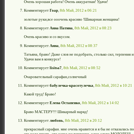
Очень хорошая работа! Очень аккуратная! Удачи!
Комментирует
Гоар
,
8th Май, 2012 в 06:21
золотые руки,все ооочень красиво !Шикарная женщина!
Комментирует
Анна Патина
,
8th Май, 2012 в 08:23
Очень красиво и со вкусом.
Комментирует
Анна
,
8th Май, 2012 в 08:37
Татьяна, браво! Даже слов не подобрать, столько сил, терпения
Удачи вам в конкурсе!
Комментирует
lisitsa7
,
8th Май, 2012 в 08:52
Очаровательный сарафан,солнечный
Комментирует
бабулечка-красотулечка
,
8th Май, 2012 в 10:21
Какой труд! Браво!
Комментирует
Елена Остапенко
,
8th Май, 2012 в 14:02
Браво МАСТЕРУ!!! Шикарный наряд!
Комментирует
любовь
,
8th Май, 2012 в 20:12
прекрасный сарафан. мне очень нравится и я бы не отказалась по
его надо вязать -это какое же терпение. одно слово МОЛОДЕЦ!