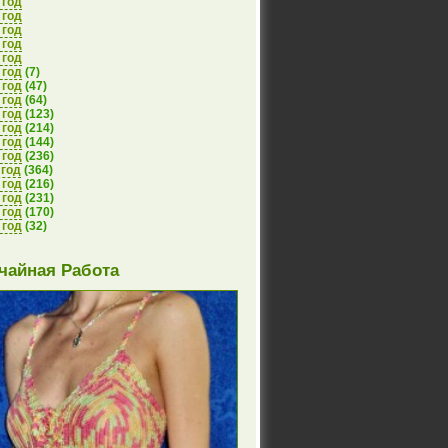
 год
 год
 год
 год
 год
 год
(7)
 год
(47)
 год
(64)
 год
(123)
 год
(214)
 год
(144)
 год
(236)
 год
(364)
 год
(216)
 год
(231)
 год
(170)
 год
(32)
чайная Работа