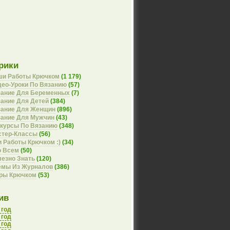
рики
ши Работы Крючком
(1 179)
ео-Уроки По Вязанию
(57)
зание Для Беременных
(7)
ание Для Детей
(384)
зание Для Женщин
(896)
зание Для Мужчин
(43)
курсы По Вязанию
(348)
стер-Классы
(56)
 Работы Крючком :)
(34)
о Всем
(50)
езно Знать
(120)
емы Из Журналов
(386)
оры Крючком
(53)
ив
 год
 год
 год