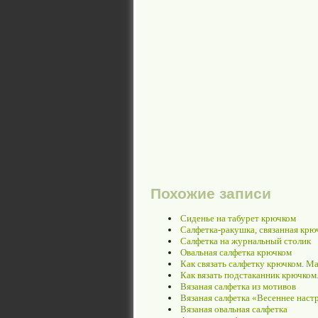
Похожие записи
Сиденье на табурет крючком
Салфетка-ракушка, связанная крю
Салфетка на журнальный столик
Овальная салфетка крючком
Как связать салфетку крючком. М
Как вязать подстаканник крючком
Вязаная салфетка из мотивов
Вязаная салфетка «Весеннее наст
Вязаная овальная салфетка