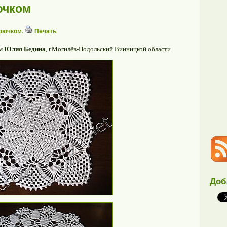
ючком
крючком
.
Печать
ом
Юлия Бедина
, г.Могилёв-Подольский Винницкой области.
Доб