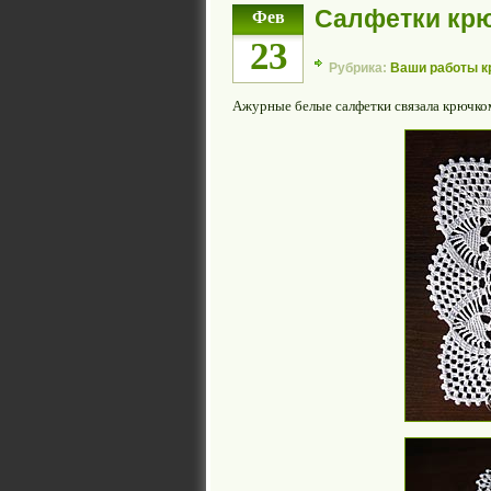
Салфетки кр
Фев
23
Рубрика:
Ваши работы 
Ажурные белые салфетки связала крючк