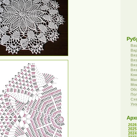
Руб
Ва
Вид
Вя
Вяз
Вя
Вя
Кон
Ма
Мои
Об
Пол
Сх
Уз
Арх
2026
2025
2024