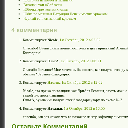
Кофточка из шелка и палантин
Вязаный топ «Соблазн»
Юбочка крючком из хлопка
Юбка по мотивам Патриции Пепе и маечка крючком
Черный топ, связанный крючком
4 комментария
Комментирует
Nicole
,
1st Октябрь, 2012 в 02:02
Спасибо! Очень симпатичная кофточка и цвет приятный! А како
Благодарю!
Комментирует
ОльгА
,
1st Октябрь, 2012 в 06:21
Спасибо большое! Мне хотелось бы понять, как получаются рука
обвязке? Заранее благодарю.
Комментирует
Настик
,
1st Октябрь, 2012 в 12:02
Nicole
, эта пряжа по толщине как ЯрнАрт Бегония, вязать можно
вашей плотности вязания.
ОльгА
, рукавчики получаются благодаря узору по схеме № 2.
Комментирует
Наталья
,
1st Октябрь, 2012 в 16:55
спасибо, как раз искала что то похожее на эту кофточку симпат
Оставьте Комментарий