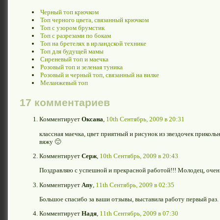
Черный топ крючком
Топ черного цвета, связанный крючком
Топ с узором брумстик
Топ с разрезами по бокам
Топ на бретелях в ирландской технике
Топ для будущей мамы
Сиреневый топ и маечка
Розовый топ и зеленая туника
Розовый и черный топ, связанный на вилке
Меланжевый топ
17 комментариев
Комментирует
Оксана
,
10th Сентябрь, 2009 в 20:31
классная маечка, цвет приятный и рисунок из звездочек приколь
вяжу 🙂
Комментирует
Серж
,
10th Сентябрь, 2009 в 20:43
Поздравляю с успешной и прекрасной работой!!! Молодец, очень
Комментирует
Any
,
11th Сентябрь, 2009 в 02:35
Большое спасибо за ваши отзывы, выставила работу первый раз.
Комментирует
Надя
,
11th Сентябрь, 2009 в 07:30