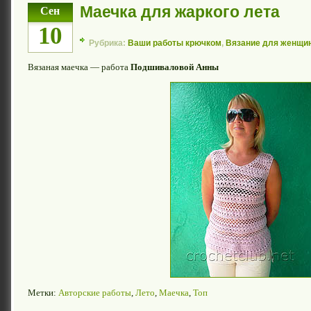
Маечка для жаркого лета
Сен
10
Рубрика:
Ваши работы крючком
,
Вязание для женщи
Вязаная маечка — работа
Подшиваловой Анны
Метки:
Авторские работы
,
Лето
,
Маечка
,
Топ