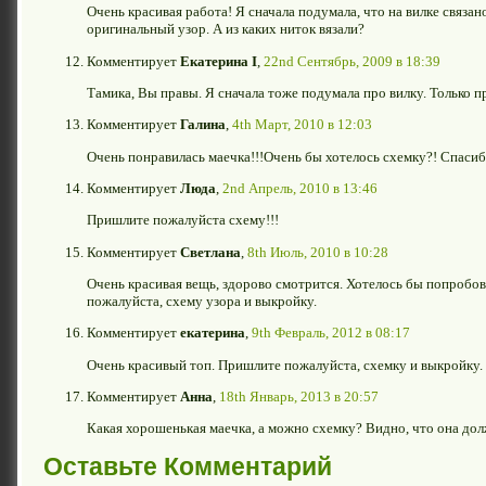
Очень красивая работа! Я сначала подумала, что на вилке связано
оригинальный узор. А из каких ниток вязали?
Комментирует
Екатерина I
,
22nd Сентябрь, 2009 в 18:39
Тамика, Вы правы. Я сначала тоже подумала про вилку. Только п
Комментирует
Галина
,
4th Март, 2010 в 12:03
Очень понравилась маечка!!!Очень бы хотелось схемку?! Спаси
Комментирует
Люда
,
2nd Апрель, 2010 в 13:46
Пришлите пожалуйста схему!!!
Комментирует
Светлана
,
8th Июль, 2010 в 10:28
Очень красивая вещь, здорово смотрится. Хотелось бы попробов
пожалуйста, схему узора и выкройку.
Комментирует
екатерина
,
9th Февраль, 2012 в 08:17
Очень красивый топ. Пришлите пожалуйста, схемку и выкройку.
Комментирует
Анна
,
18th Январь, 2013 в 20:57
Какая хорошенькая маечка, а можно схемку? Видно, что она дол
Оставьте Комментарий