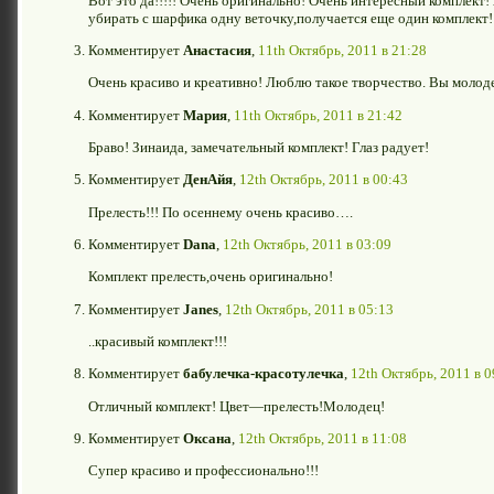
Вот это да!!!!! Очень оригинально! Очень интересный комплект
убирать с шарфика одну веточку,получается еще один комплект! 
Комментирует
Анастасия
,
11th Октябрь, 2011 в 21:28
Очень красиво и креативно! Люблю такое творчество. Вы молод
Комментирует
Мария
,
11th Октябрь, 2011 в 21:42
Браво! Зинаида, замечательный комплект! Глаз радует!
Комментирует
ДенАйя
,
12th Октябрь, 2011 в 00:43
Прелесть!!! По осеннему очень красиво….
Комментирует
Dana
,
12th Октябрь, 2011 в 03:09
Комплект прелесть,очень оригинально!
Комментирует
Janes
,
12th Октябрь, 2011 в 05:13
..красивый комплект!!!
Комментирует
бабулечка-красотулечка
,
12th Октябрь, 2011 в 0
Отличный комплект! Цвет—прелесть!Молодец!
Комментирует
Оксана
,
12th Октябрь, 2011 в 11:08
Супер красиво и профессионально!!!