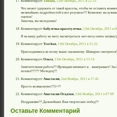
Комментирует
Tatiana
,
12th Октябрь, 2011 в 22:33
Что может удержать от такой красоты, чтобы не оставить комм
мельчайших подробностей и вот результат!!! Комплект заслужив
оценок!
Зиночка, вы молодчина!
Комментирует
бабулечка-красотулечка
,
13th Октябрь, 2011 в 0
Я на вашу работу не могу насмотреться -нет-нет,а опять загляну)
Комментирует
Travkon
,
13th Октябрь, 2011 в 11:22
Присоединяюсь ко всему выше сказанному. Шикарно смотрится!
Комментирует
Ольга
,
13th Октябрь, 2011 в 13:14
Замечательная работа!!! Ирландия начинает и…выигрывает! За
похвал!!!!!!!! Молодец!!!
Комментирует
Анастасия
,
2nd Ноябрь, 2011 в 17:42
Просто великолепно!!!5+!!!
Комментирует
Анастасия Осадчая
,
13th Ноябрь, 2011 в 07:09
Поздравляю!!! Дальнейших Вам творческих побед!!!
Оставьте Комментарий