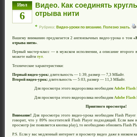
Видео. Как соединять кругл
Июл
отрыва нити
6
Рубрика:
Видео-уроки по вязанию
,
Полезно знать
.
Вашему вниманию предлагается 2 англоязычных видео-урока о том
«
отрыва нити»
.
Первый мастер-класс — в мужском исполнении, а описание второго в
можете найти
тут
.
Технические характеристики:
Первый видео-урок:
длительность — 1:39, размер — 7,3 МБайт.
Второй видео-урок:
длительность — 5:03, размер — 11,3 МБайт.
Для просмотра этого видеоролика необходим
Adobe Flash 
Для просмотра этого видеоролика необходим
Adobe Flash 
Приятного просмотра!
Внимание!
Для просмотра этого видео-урока необходим Flash Player 
говорит, что у 89% посетителей Flash Player подходящий. Если вам н
просмотр (не появляется кнопка play), то необходимо обновить Flash P
P.S. Если у вас медленный интернет и просмотр видео даже в низком к