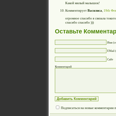
Какой милый малышок!
Комментирует
Василиса
,
19th Фев
огромное спасибо я связала токог
спасибо спасибо )))
Оставьте Коммента
Имя (о
EMail 
Сайт
Комментарий
Подписаться на новые комментарии 