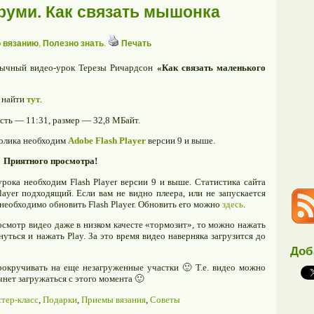
руми. Как связать мышонка
о вязанию
,
Полезно знать
.
Печать
зычный видео-урок Терезы Ричардсон
«Как связать маленького
е найти
тут
.
сть — 11:31, размер — 32,8 МБайт.
ролика необходим
Adobe Flash Player
версии 9 и выше.
Приятного просмотра!
рока необходим Flash Player версии 9 и выше. Статистика сайта
layer подходящий. Если вам не видно плеера, или не запускается
о необходимо обновить Flash Player. Обновить его можно
здесь
.
росмотр видео даже в низком качесте «тормозит», то можно нажать
нуться и нажать Play. За это время видео наверняка загрузится до
Доб
прокручивать на еще незагруженные участки 🙂 Т.е. видео можно
чнет загружаться с этого момента 🙂
тер-класс
,
Подарки
,
Приемы вязания
,
Советы