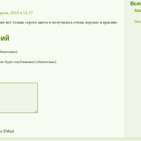
Вся
Sit
раль, 2010 в 14:37
Goo
оже вот только серого цвета и получилось очень хорошо и красиво
рий
бязательно)
(не будет опубликован) (обязательно)
по EMail