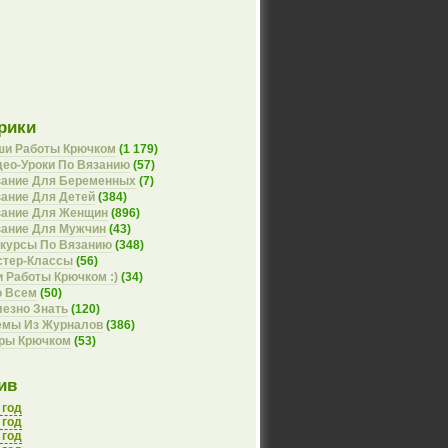
рики
ши Работы Крючком
(1 179)
ео-Уроки По Вязанию
(57)
зание Для Беременных
(7)
ание Для Детей
(384)
зание Для Женщин
(896)
зание Для Мужчин
(43)
курсы По Вязанию
(348)
стер-Классы
(56)
 Работы Крючком :)
(34)
о Всем
(50)
езно Знать
(120)
емы Из Журналов
(386)
оры Крючком
(53)
ив
 год
 год
 год