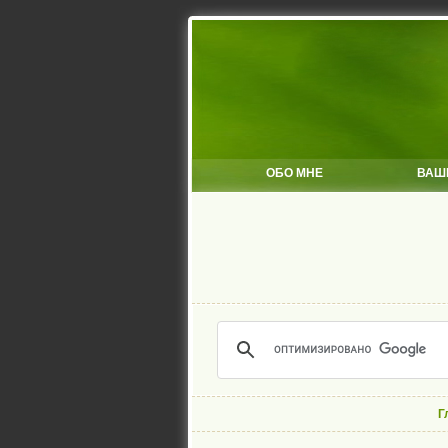
ОБО МНЕ
ВАШ
Г