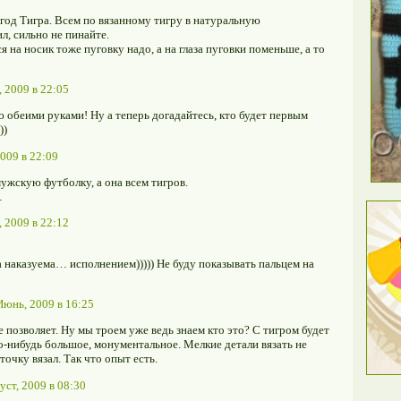
од Тигра. Всем по вязанному тигру в натуральную
ил, сильно не пинайте.
 на носик тоже пуговку надо, а на глаза пуговки поменьше, а то
 2009 в 22:05
 обеими руками! Ну а теперь догадайтесь, кто будет первым
))
009 в 22:09
мужскую футболку, а она всем тигров.
…
 2009 в 22:12
 наказуема… исполнением))))) Не буду показывать пальцем на
Июнь, 2009 в 16:25
 позволяет. Ну мы троем уже ведь знаем кто это? С тигром будет
о-нибудь большое, монументальное. Мелкие детали вязать не
очку вязал. Так что опыт есть.
уст, 2009 в 08:30