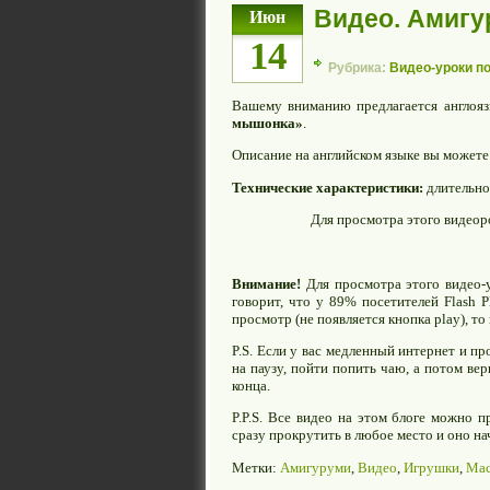
Видео. Амигу
Июн
14
Рубрика:
Видео-уроки п
Вашему вниманию предлагается англоя
мышонка»
.
Описание на английском языке вы может
Технические характеристики:
длительно
Для просмотра этого видео
Внимание!
Для просмотра этого видео-у
говорит, что у 89% посетителей Flash P
просмотр (не появляется кнопка play), т
P.S. Если у вас медленный интернет и п
на паузу, пойти попить чаю, а потом вер
конца.
P.P.S. Все видео на этом блоге можно 
сразу прокрутить в любое место и оно на
Метки:
Амигуруми
,
Видео
,
Игрушки
,
Мас