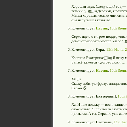
Хорошая идея. Следующий год — г
величину:)))))))) Девочки, я пошут
Мыша хорошая, только мне кажется
она испуганная какая-то.
Комментирует
Настик
,
15th Июнь,
Серж
, идею с тигром поддерживаю
демонстрировать мастер-класс? ;))
Комментирует
Серж
,
15th Июнь, 2
Конечно Екатерина:))))))) Я вяжу 
p.s. всё, кажется я договорился…
Комментирует
Настик
,
15th Июнь,
Хм.)))
Скажу избитую фразу: инициатива
Сержа 😆
Комментирует
Екатерина I
,
16th 
Ха. И я не покажу — воспитание не
сложновато. Я привыкла вязать чт
привыкла. А ты, Сержик, уже жилет
Комментирует
Светлана
,
23rd Авг