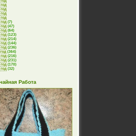
 год
 год
 год
 год
 год
 год
(7)
 год
(47)
 год
(64)
 год
(123)
 год
(214)
 год
(144)
 год
(236)
 год
(364)
 год
(216)
 год
(231)
 год
(170)
 год
(32)
чайная Работа