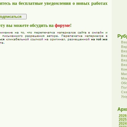
тесь на бесплатные уведомления о новых работах
оту вы можете обсудить на
форуме
!
Руб
Ва
Вид
Вя
Вяз
Вя
Вя
Кон
Ма
Мои
Об
Пол
Сх
Уз
Арх
2026
2025
2024