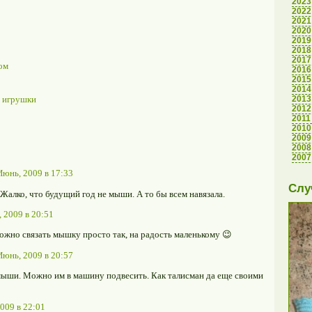
2023
2022
2021
2020
2019
2018
2017
ом
2016
2015
2014
и игрушки
2013
2012
2011
2010
2009
2008
2007
Июнь, 2009 в 17:33
Слу
 Жалко, что будущий год не мыши. А то бы всем навязала.
 2009 в 20:51
можно связать мышку просто так, на радость маленькому 😉
Июнь, 2009 в 20:57
 мыши. Можно им в машину подвесить. Как талисман да еще своими
009 в 22:01