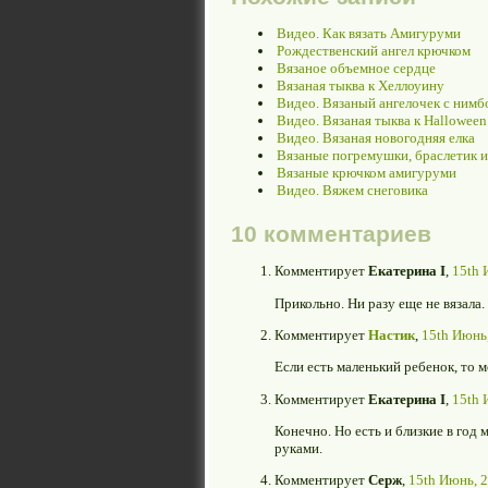
Видео. Как вязать Амигуруми
Рождественский ангел крючком
Вязаное объемное сердце
Вязаная тыква к Хеллоуину
Видео. Вязаный ангелочек с нимб
Видео. Вязаная тыква к Halloween
Видео. Вязаная новогодняя елка
Вязаные погремушки, браслетик 
Вязаные крючком амигуруми
Видео. Вяжем снеговика
10 комментариев
Комментирует
Екатерина I
,
15th 
Прикольно. Ни разу еще не вязала.
Комментирует
Настик
,
15th Июнь,
Если есть маленький ребенок, то 
Комментирует
Екатерина I
,
15th 
Конечно. Но есть и близкие в год
руками.
Комментирует
Серж
,
15th Июнь, 2